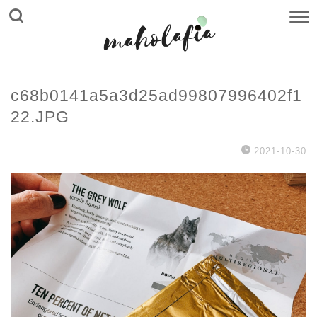
c68b0141a5a3d25ad99807996402f1
22.JPG
2021-10-30