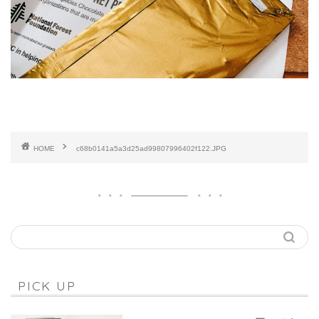
HOME
c68b0141a5a3d25ad99807996402f122.JPG
PICK UP