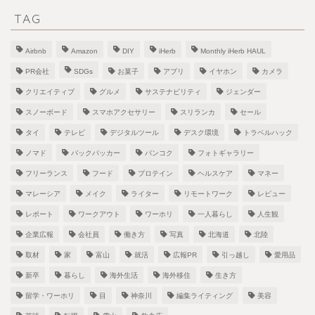
TAG
Airbnb
Amazon
DIY
iHerb
Monthly iHerb HAUL
PR会社
SDGs
お菓子
アプリ
イヤホン
カメラ
クリエイティブ
グルメ
サステナビリティ
ジェンダー
スノーボード
スマホアクセサリー
スリランカ
セール
タイ
テレビ
デジタルツール
デスク環境
トラベルハック
ノマド
バックパッカー
バンコク
フォトギャラリー
フリーランス
フード
プロテイン
ヘルスケア
マネー
マレーシア
メイク
ライター
リモートワーク
レビュー
レポート
ワークアウト
ワーホリ
一人暮らし
人生観
企業広報
会社員
働き方
写真
北海道
北陸
取材
家
富山
就活
広報PR
引っ越し
愛用品
新卒
暮らし
海外生活
海外移住
生き方
留学・ワーホリ
目
神奈川
編集ライティング
美容