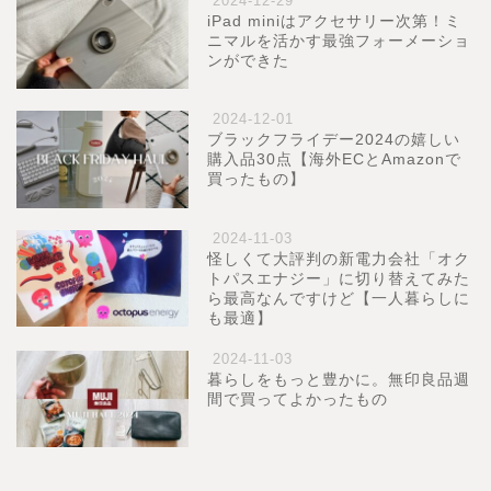
2024-12-29
iPad miniはアクセサリー次第！ミ
ニマルを活かす最強フォーメーショ
ンができた
2024-12-01
ブラックフライデー2024の嬉しい
購入品30点【海外ECとAmazonで
買ったもの】
2024-11-03
怪しくて大評判の新電力会社「オク
トパスエナジー」に切り替えてみた
ら最高なんですけど【一人暮らしに
も最適】
2024-11-03
暮らしをもっと豊かに。無印良品週
間で買ってよかったもの