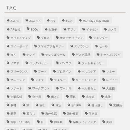
TAG
Airbnb
Amazon
DIY
iHerb
Monthly iHerb HAUL
PR会社
SDGs
お菓子
アプリ
イヤホン
カメラ
クリエイティブ
グルメ
サステナビリティ
ジェンダー
スノーボード
スマホアクセサリー
スリランカ
セール
タイ
テレビ
デジタルツール
デスク環境
トラベルハック
ノマド
バックパッカー
バンコク
フォトギャラリー
フリーランス
フード
プロテイン
ヘルスケア
マネー
マレーシア
メイク
ライター
リモートワーク
レビュー
レポート
ワークアウト
ワーホリ
一人暮らし
人生観
企業広報
会社員
働き方
写真
北海道
北陸
取材
家
富山
就活
広報PR
引っ越し
愛用品
新卒
暮らし
海外生活
海外移住
生き方
留学・ワーホリ
目
神奈川
編集ライティング
美容