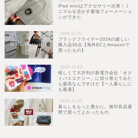
2024-12-29
iPad miniはアクセサリー次第！ミ
ニマルを活かす最強フォーメーショ
ンができた
2024-12-01
ブラックフライデー2024の嬉しい
購入品30点【海外ECとAmazonで
買ったもの】
2024-11-03
怪しくて大評判の新電力会社「オク
トパスエナジー」に切り替えてみた
ら最高なんですけど【一人暮らしに
も最適】
2024-11-03
暮らしをもっと豊かに。無印良品週
間で買ってよかったもの