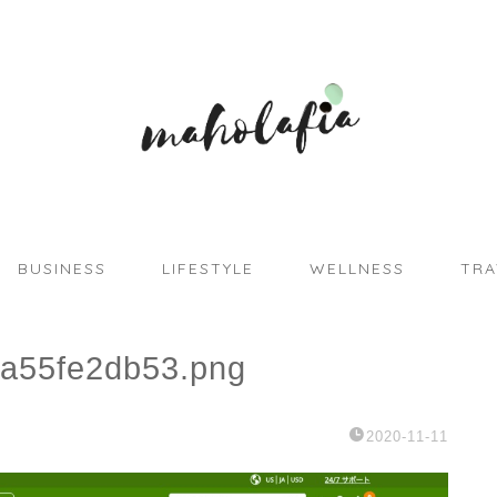
BUSINESS
LIFESTYLE
WELLNESS
TRA
aa55fe2db53.png
2020-11-11