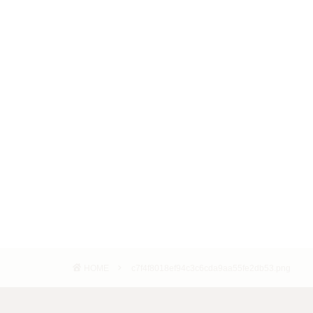
HOME
c7f4f8018ef94c3c6cda9aa55fe2db53.png