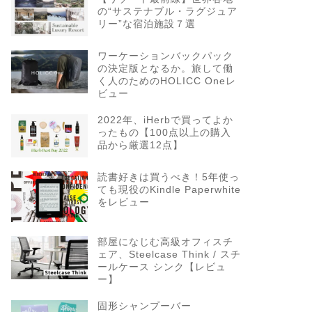
の“サステナブル・ラグジュア
リー”な宿泊施設７選
ワーケーションバックパック
の決定版となるか。旅して働
く人のためのHOLICC Oneレ
ビュー
2022年、iHerbで買ってよか
ったもの【100点以上の購入
品から厳選12点】
読書好きは買うべき！5年使っ
ても現役のKindle Paperwhite
をレビュー
部屋になじむ高級オフィスチ
ェア、Steelcase Think / スチ
ールケース シンク【レビュ
ー】
固形シャンプーバー