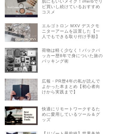
肌にもいいメイク！iHerbでリ
ピ買いし続けているおすすめ
コスメ
エルゴトロン MXV デスクモ
ニターアームを設置した【一
人でもできる取り付け手順】
荷物は軽く少なく！バックパ
ッカー歴8年で身についた旅の
パッキング術
広報・PR歴4年の私が読んで
よかった本まとめ【初心者向
けから実践まで】
快適にリモートワークするた
めに愛用しているツール＆グ
ッズ
【リゾート最前線】世界各地