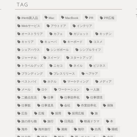
TAG
iHerb購入品
Mac
MacBook
PR
PR広報
Webサービス
アウトドア
インテリア
オーストラリア
カフェ
ガジェット
キッチン
キャリア
キューバ
キーボード
コスメ
シェアハウス
シンガポール
シンプルライフ
！
ジャーナル
スイーツ
スタートアップ
トラベルグッズ
ニセコ
ネイル
ビジネス
ブランディング
プレスリリース
ヘアケア
ベストバイ
ホテル
マーケティング
メディア
し
メール
ロケ
ワーケーション
一人旅
二拠点生活
仕事
仕事効率化
仕事環境
仕事観
仕事道具
会社
作業効率化
保険
広告
広報
採用
採用広報
旅
旅の持ち物
旅行
日用品
映画ドラマ
本
海外
海外旅行
湘南
無印
白馬
睡眠