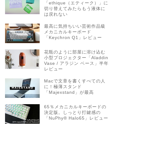
「ethique（エティーク）」に
切り替えてみたらもう液体に
は戻れない
最高に気持ちいい芸術作品級
メカニカルキーボード
「Keychron Q1」レビュー
花瓶のように部屋に溶け込む
小型プロジェクター「Aladdin
Vase / アラジン ベース」半年
レビュー
Macで文章を書くすべての人
に！極薄スタンド
「Majexstand」が最高
65％メカニカルキーボードの
決定版。しっとり打鍵感の
「NuPhy® Halo65」レビュー