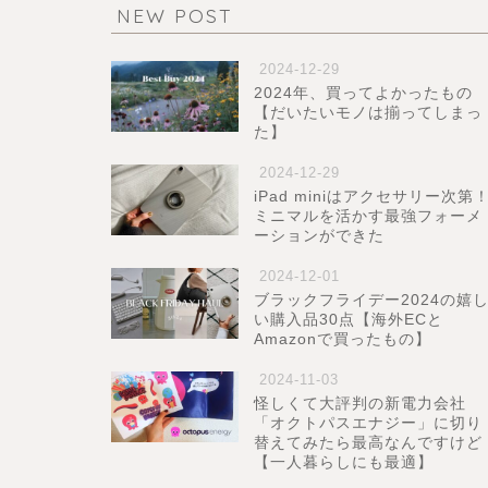
NEW POST
2024-12-29
2024年、買ってよかったもの
【だいたいモノは揃ってしまっ
た】
2024-12-29
iPad miniはアクセサリー次第
ミニマルを活かす最強フォーメ
ーションができた
2024-12-01
ブラックフライデー2024の嬉
い購入品30点【海外ECと
Amazonで買ったもの】
2024-11-03
怪しくて大評判の新電力会社
「オクトパスエナジー」に切り
替えてみたら最高なんですけど
【一人暮らしにも最適】