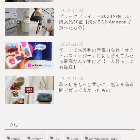
2024-12-01
ブラックフライデー2024の嬉しい
購入品30点【海外ECとAmazonで
買ったもの】
2024-11-03
怪しくて大評判の新電力会社「オク
トパスエナジー」に切り替えてみた
ら最高なんですけど【一人暮らしに
も最適】
2024-11-03
暮らしをもっと豊かに。無印良品週
間で買ってよかったもの
TAG
Airbnb
Amazon
DIY
iHerb
Monthly iHerb HAUL