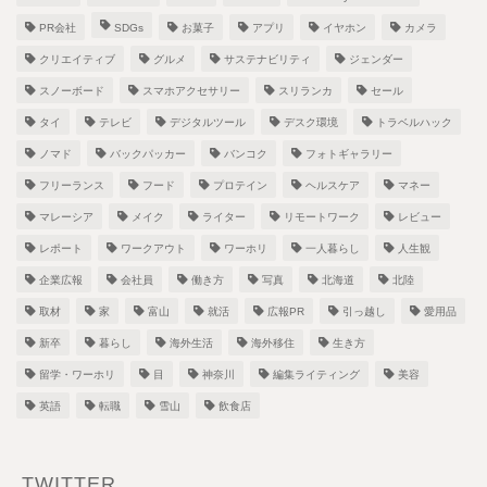
PR会社
SDGs
お菓子
アプリ
イヤホン
カメラ
クリエイティブ
グルメ
サステナビリティ
ジェンダー
スノーボード
スマホアクセサリー
スリランカ
セール
タイ
テレビ
デジタルツール
デスク環境
トラベルハック
ノマド
バックパッカー
バンコク
フォトギャラリー
フリーランス
フード
プロテイン
ヘルスケア
マネー
マレーシア
メイク
ライター
リモートワーク
レビュー
レポート
ワークアウト
ワーホリ
一人暮らし
人生観
企業広報
会社員
働き方
写真
北海道
北陸
取材
家
富山
就活
広報PR
引っ越し
愛用品
新卒
暮らし
海外生活
海外移住
生き方
留学・ワーホリ
目
神奈川
編集ライティング
美容
英語
転職
雪山
飲食店
TWITTER