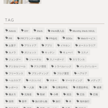
TAG
Airbnb
DIY
iHerb
iHerb購入品
Monthly iHerb HAUL
PR
PRプランナー資格
PR会社
SDGs
Webサービス
お菓子
アウトドア
アプリ
イヤホン
オーストラリア
カメラ
ガジェット
キッチン
キューバ
コスメ
ジェンダー
ジャーナル
スノーボード
スリランカ
デジタルツール
デスク環境
トラベルハック
バックパッカー
フリーランス
ブランディング
ブログ運営
ヘアケア
ヘルスケア
ベストバイ
マネー
マーケティング
メディア
レポート
一人旅
仕事
仕事効率化
作業効率化
健康
働き方
北海道
取材
小樽
就活
広告
広報
採用
新卒
旅の持ち物
旅行
本
海外旅行