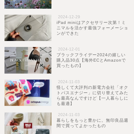
2024-12-29
iPad miniはアクセサリー次第！ミ
ニマルを活かす最強フォーメーショ
ンができた
2024-12-01
ブラックフライデー2024の嬉しい
購入品30点【海外ECとAmazonで
買ったもの】
2024-11-03
怪しくて大評判の新電力会社「オク
トパスエナジー」に切り替えてみた
ら最高なんですけど【一人暮らしに
も最適】
2024-11-03
暮らしをもっと豊かに。無印良品週
間で買ってよかったもの