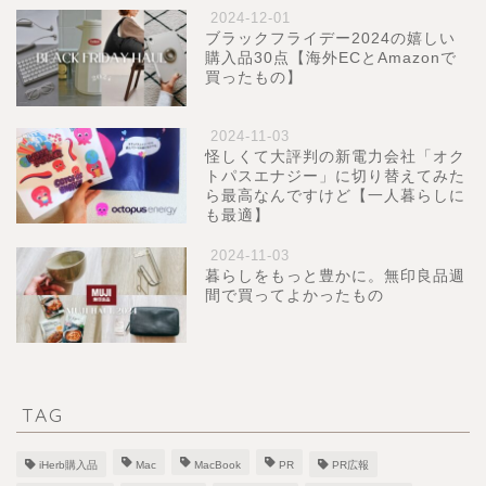
2024-12-01
ブラックフライデー2024の嬉しい
購入品30点【海外ECとAmazonで
買ったもの】
2024-11-03
怪しくて大評判の新電力会社「オク
トパスエナジー」に切り替えてみた
ら最高なんですけど【一人暮らしに
も最適】
2024-11-03
暮らしをもっと豊かに。無印良品週
間で買ってよかったもの
TAG
iHerb購入品
Mac
MacBook
PR
PR広報