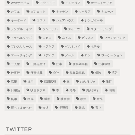
Webサービス
アウトドア
インテリア
オーストラリア
カフェ
ガジェット
キッチン
キャリア
キューバ
キーボード
コスメ
シェアハウス
シンガポール
シンプルライフ
ジャーナル
スイーツ
スタートアップ
トラベルグッズ
ニセコ
ネイル
ビジネス
ブランディング
プレスリリース
ヘアケア
ベストバイ
ホテル
マーケティング
メディア
メール
ロケ
ワーケーション
一人旅
二拠点生活
仕事
仕事効率化
仕事環境
仕事観
仕事道具
会社
作業効率化
保険
広告
広報
採用
採用広報
旅
旅の持ち物
旅行
日用品
映画ドラマ
本
海外
海外旅行
湘南
無印
白馬
睡眠
社会学
移住
観光
買ってよかった
金沢
長野県
雑誌
香り
TWITTER