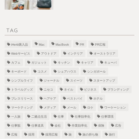
TAG
iHerb購入品
Mac
MacBook
PR
PR広報
Webサービス
アウトドア
インテリア
オーストラリア
カフェ
ガジェット
キッチン
キャリア
キューバ
キーボード
コスメ
シェアハウス
シンガポール
シンプルライフ
ジャーナル
スイーツ
スタートアップ
トラベルグッズ
ニセコ
ネイル
ビジネス
ブランディング
プレスリリース
ヘアケア
ベストバイ
ホテル
マーケティング
メディア
メール
ロケ
ワーケーション
一人旅
二拠点生活
仕事
仕事効率化
仕事環境
仕事観
仕事道具
会社
作業効率化
保険
広告
広報
採用
採用広報
旅
旅の持ち物
旅行