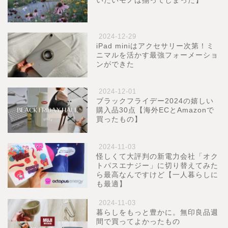
いたいモノは揃ってしまった】
2024-12-29
iPad miniはアクセサリー次第！ミ
ニマルを活かす最強フォーメーショ
ンができた
2024-12-01
ブラックフライデー2024の嬉しい
購入品30点【海外ECとAmazonで
買ったもの】
2024-11-03
怪しくて大評判の新電力会社「オク
トパスエナジー」に切り替えてみた
ら最高なんですけど【一人暮らしに
も最適】
2024-11-03
暮らしをもっと豊かに。無印良品週
間で買ってよかったもの