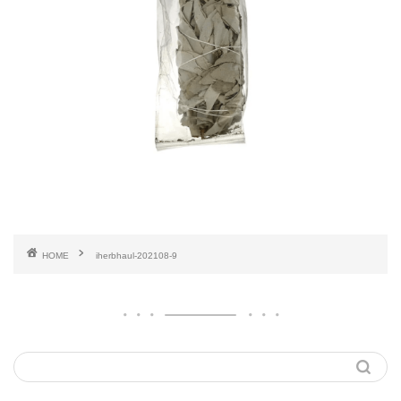
HOME
iherbhaul-202108-9