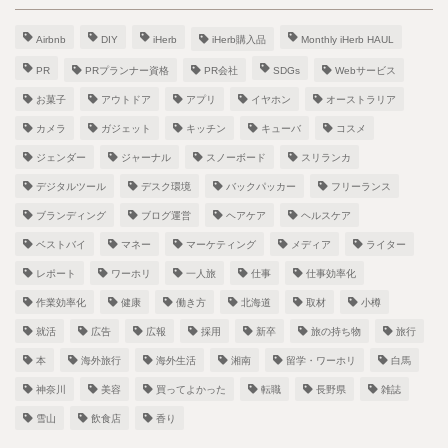
Airbnb
DIY
iHerb
iHerb購入品
Monthly iHerb HAUL
PR
PRプランナー資格
PR会社
SDGs
Webサービス
お菓子
アウトドア
アプリ
イヤホン
オーストラリア
カメラ
ガジェット
キッチン
キューバ
コスメ
ジェンダー
ジャーナル
スノーボード
スリランカ
デジタルツール
デスク環境
バックパッカー
フリーランス
ブランディング
ブログ運営
ヘアケア
ヘルスケア
ベストバイ
マネー
マーケティング
メディア
ライター
レポート
ワーホリ
一人旅
仕事
仕事効率化
作業効率化
健康
働き方
北海道
取材
小樽
就活
広告
広報
採用
新卒
旅の持ち物
旅行
本
海外旅行
海外生活
湘南
留学・ワーホリ
白馬
神奈川
美容
買ってよかった
転職
長野県
雑誌
雪山
飲食店
香り