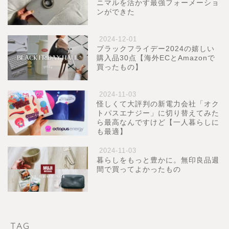
ニマルを活かす最強フォーメーショ
ンができた
2024-12-01
ブラックフライデー2024の嬉しい
購入品30点【海外ECとAmazonで
買ったもの】
2024-11-03
怪しくて大評判の新電力会社「オク
トパスエナジー」に切り替えてみた
ら最高なんですけど【一人暮らしに
も最適】
2024-11-03
暮らしをもっと豊かに。無印良品週
間で買ってよかったもの
TAG