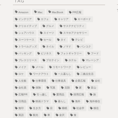
TAG
Amazon
Mac
MacBook
PR広報
インテリア
カフェ
キャリア
キーボード
クリエイティブ
グルメ
サステナビリティ
シェアハウス
スイーツ
スマホアクセサリー
スーツケース
セール
タイ
テレビ
！
トラベルグッズ
ネイル
ノマド
バンコク
パッキング
ビジネス
フォトギャラリー
フード
プレスリリース
プロテイン
ホテル
マレーシア
メイク
メール
リモートワーク
レビュー
し
ロケ
ワークアウト
一人暮らし
二拠点生活
人生観
仕事環境
仕事道具
企業広報
会社
会社員
保険
写真
北陸
家
富山
広報PR
引っ越し
愛用品
採用広報
旅
日用品
映画ドラマ
暮らし
海外
海外移住
無印
生き方
目
睡眠
社会学
移住
英語
観光
車
金沢
食