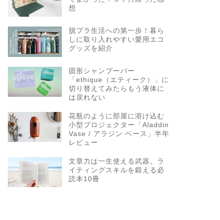
想
脱プラ生活への第一歩！暮ら
しに取り入れやすい愛用エコ
グッズを紹介
固形シャンプーバー
「ethique（エティーク）」に
切り替えてみたらもう液体に
は戻れない
花瓶のように部屋に溶け込む
小型プロジェクター「Aladdin
Vase / アラジン ベース」半年
レビュー
文章力は一生使える武器。ラ
イティングスキルを鍛える必
読本10冊