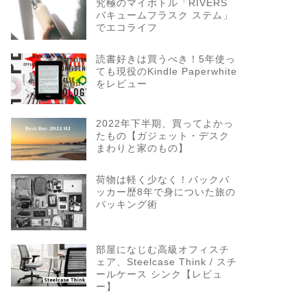
究極のマイボトル「RIVERS
バキュームフラスク ステム」
でエコライフ
読書好きは買うべき！5年使っ
ても現役のKindle Paperwhite
をレビュー
2022年下半期、買ってよかっ
たもの【ガジェット・デスク
まわりと家のもの】
荷物は軽く少なく！バックパ
ッカー歴8年で身についた旅の
パッキング術
部屋になじむ高級オフィスチ
ェア、Steelcase Think / スチ
ールケース シンク【レビュ
ー】