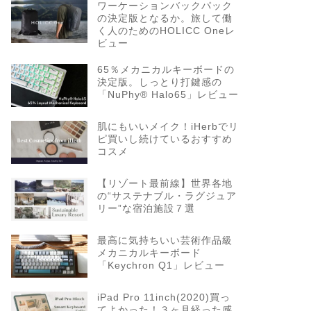
ワーケーションバックパック
の決定版となるか。旅して働
く人のためのHOLICC Oneレ
ビュー
65％メカニカルキーボードの
決定版。しっとり打鍵感の
「NuPhy® Halo65」レビュー
肌にもいいメイク！iHerbでリ
ピ買いし続けているおすすめ
コスメ
【リゾート最前線】世界各地
の“サステナブル・ラグジュア
リー”な宿泊施設７選
最高に気持ちいい芸術作品級
メカニカルキーボード
「Keychron Q1」レビュー
iPad Pro 11inch(2020)買っ
てよかった！３ヶ月経った感