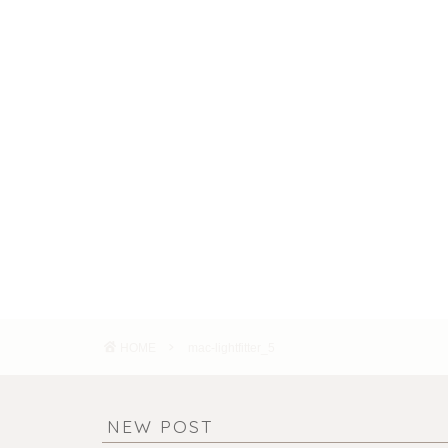
HOME
mac-lightfitter_5
NEW POST