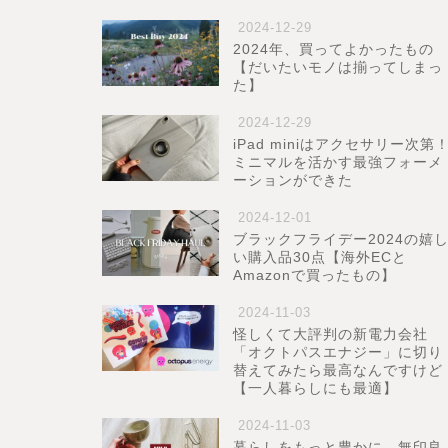
2024-12-29
2024年、買ってよかったもの
【だいたいモノは揃ってしまっ
た】
2024-12-29
iPad miniはアクセサリー次第
ミニマルを活かす最強フォーメ
ーションができた
2024-12-01
ブラックフライデー2024の嬉
い購入品30点【海外ECと
Amazonで買ったもの】
2024-11-03
怪しくて大評判の新電力会社
「オクトパスエナジー」に切り
替えてみたら最高なんですけど
【一人暮らしにも最適】
2024-11-03
暮らしをもっと豊かに。無印良