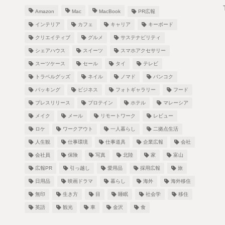
Amazon
Mac
MacBook
PR広報
インテリア
カフェ
キャリア
キーボード
クリエイティブ
グルメ
サステナビリティ
シェアハウス
スイーツ
スマホアクセサリー
スーツケース
セール
タイ
テレビ
！
トラベルグッズ
ネイル
ノマド
バンコク
パッキング
ビジネス
フォトギャラリー
フード
プレスリリース
プロテイン
ホテル
マレーシア
メイク
メール
リモートワーク
レビュー
し
ロケ
ワークアウト
一人暮らし
二拠点生活
人生観
仕事環境
仕事道具
企業広報
会社
会社員
保険
写真
北陸
家
富山
広報PR
引っ越し
愛用品
採用広報
旅
日用品
映画ドラマ
暮らし
海外
海外移住
無印
生き方
目
睡眠
社会学
移住
英語
観光
車
金沢
食