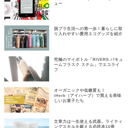
ュー
脱プラ生活への第一歩！暮らしに取
り入れやすい愛用エコグッズを紹介
究極のマイボトル「RIVERS バキュ
ームフラスク ステム」でエコライ
フ
オーガニックや低糖質も！
iHerb（アイハーブ）で買える美味
しいお菓子たち
文章力は一生使える武器。ライティ
ングスキルを鍛える必読本10冊