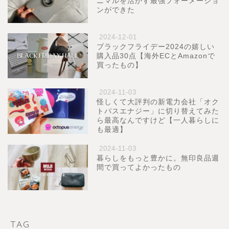
ニマルを活かす最強フォーメーショ
ンができた
2024-12-01
ブラックフライデー2024の嬉しい
購入品30点【海外ECとAmazonで
買ったもの】
2024-11-03
怪しくて大評判の新電力会社「オク
トパスエナジー」に切り替えてみた
ら最高なんですけど【一人暮らしに
も最適】
2024-11-03
暮らしをもっと豊かに。無印良品週
間で買ってよかったもの
TAG