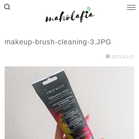
makeup-brush-cleaning-3.JPG
2023-03-07