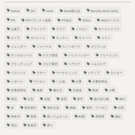
Airbnb
DIY
iHerb
iHerb購入品
Monthly iHerb HAUL
PR
PRプランナー資格
PR会社
SDGs
Webサービス
お菓子
アウトドア
アプリ
イヤホン
オーストラリア
カメラ
ガジェット
キッチン
キューバ
コスメ
ジェンダー
ジャーナル
スノーボード
スリランカ
デジタルツール
デスク環境
バックパッカー
フリーランス
ブランディング
ブログ運営
ヘアケア
ヘルスケア
ベストバイ
マネー
マーケティング
メディア
ライター
レポート
ワーホリ
一人旅
仕事
仕事効率化
作業効率化
健康
働き方
北海道
取材
小樽
就活
広告
広報
採用
新卒
旅の持ち物
旅行
本
海外旅行
海外生活
湘南
留学・ワーホリ
白馬
神奈川
美容
買ってよかった
転職
長野県
雑誌
雪山
飲食店
香り