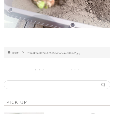
HOME
756a865a3024b87595248a3e7e8366c2.jpg
PICK UP