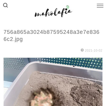
756a865a3024b87595248a3e7e836
6c2.jpg
2021-10-02