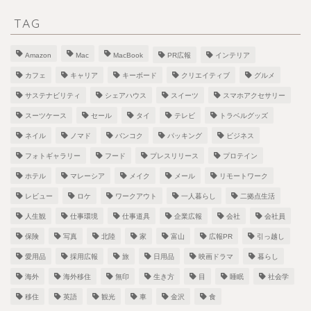
TAG
Amazon
Mac
MacBook
PR広報
インテリア
カフェ
キャリア
キーボード
クリエイティブ
グルメ
サステナビリティ
シェアハウス
スイーツ
スマホアクセサリー
スーツケース
セール
タイ
テレビ
トラベルグッズ
ネイル
ノマド
バンコク
パッキング
ビジネス
フォトギャラリー
フード
プレスリリース
プロテイン
ホテル
マレーシア
メイク
メール
リモートワーク
レビュー
ロケ
ワークアウト
一人暮らし
二拠点生活
人生観
仕事環境
仕事道具
企業広報
会社
会社員
保険
写真
北陸
家
富山
広報PR
引っ越し
愛用品
採用広報
旅
日用品
映画ドラマ
暮らし
海外
海外移住
無印
生き方
目
睡眠
社会学
移住
英語
観光
車
金沢
食