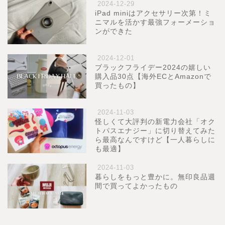
2024-12-29
iPad miniはアクセサリー次第！ミ
ニマルを活かす最強フォーメーショ
ンができた
2024-12-01
ブラックフライデー2024の嬉しい
購入品30点【海外ECとAmazonで
買ったもの】
2024-11-03
怪しくて大評判の新電力会社「オク
トパスエナジー」に切り替えてみた
ら最高なんですけど【一人暮らしに
も最適】
2024-11-03
暮らしをもっと豊かに。無印良品週
間で買ってよかったもの