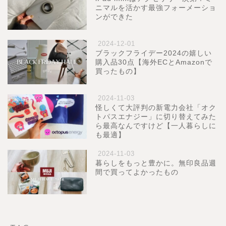
ニマルを活かす最強フォーメーショ
ンができた
2024-12-01
ブラックフライデー2024の嬉しい
購入品30点【海外ECとAmazonで
買ったもの】
2024-11-03
怪しくて大評判の新電力会社「オク
トパスエナジー」に切り替えてみた
ら最高なんですけど【一人暮らしに
も最適】
2024-11-03
暮らしをもっと豊かに。無印良品週
間で買ってよかったもの