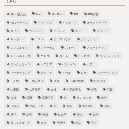
TAG
iHerb購入品
Mac
MacBook
PR
PR広報
Webサービス
アウトドア
インテリア
オーストラリア
カフェ
ガジェット
キッチン
キャリア
キューバ
キーボード
コスメ
シェアハウス
シンガポール
シンプルライフ
ジャーナル
スイーツ
スタートアップ
トラベルグッズ
ニセコ
ネイル
ビジネス
ブランディング
プレスリリース
ヘアケア
ベストバイ
ホテル
マーケティング
メディア
メール
ロケ
ワーケーション
一人旅
二拠点生活
仕事
仕事効率化
仕事環境
仕事観
仕事道具
会社
作業効率化
保険
広告
広報
採用
採用広報
旅
旅の持ち物
旅行
日用品
映画ドラマ
本
海外
海外旅行
湘南
無印
白馬
睡眠
社会学
移住
観光
買ってよかった
金沢
長野県
雑誌
香り