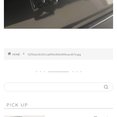
HOME
0250a2c8c521ca855e393c909cacd37d.jpg
PICK UP