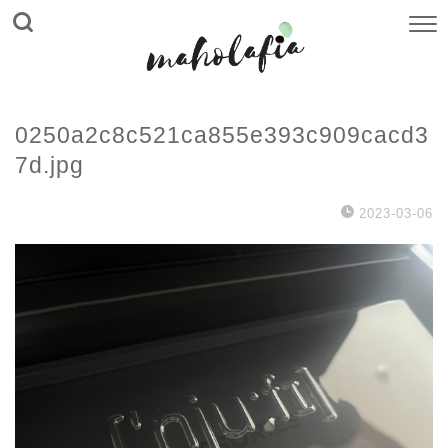
0250a2c8c521ca855e393c909cacd3
7d.jpg
2023-03-06