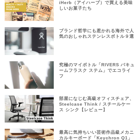
iHerb（アイハーブ）で買える美味
しいお菓子たち
ブランド哲学にも惹かれる海外で人
気のおしゃれステンレスボトル９選
究極のマイボトル「RIVERS バキュ
ームフラスク ステム」でエコライ
フ
部屋になじむ高級オフィスチェア、
Steelcase Think / スチールケー
ス シンク【レビュー】
最高に気持ちいい芸術作品級メカニ
カルキーボード「Keychron Q1」