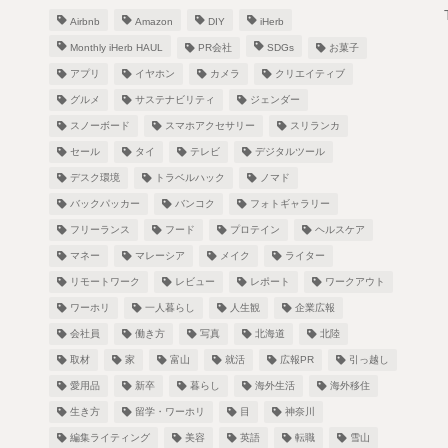
Airbnb
Amazon
DIY
iHerb
Monthly iHerb HAUL
PR会社
SDGs
お菓子
アプリ
イヤホン
カメラ
クリエイティブ
グルメ
サステナビリティ
ジェンダー
スノーボード
スマホアクセサリー
スリランカ
！
セール
タイ
テレビ
デジタルツール
デスク環境
トラベルハック
ノマド
バックパッカー
バンコク
フォトギャラリー
フリーランス
フード
プロテイン
ヘルスケア
し
マネー
マレーシア
メイク
ライター
リモートワーク
レビュー
レポート
ワークアウト
ワーホリ
一人暮らし
人生観
企業広報
会社員
働き方
写真
北海道
北陸
取材
家
富山
就活
広報PR
引っ越し
愛用品
新卒
暮らし
海外生活
海外移住
生き方
留学・ワーホリ
目
神奈川
編集ライティング
美容
英語
転職
雪山