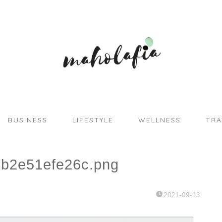
BUSINESS
LIFESTYLE
WELLNESS
TRA
b2e51efe26c.png
2021-09-13