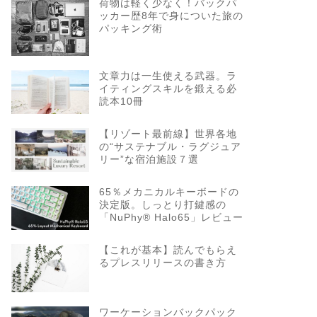
荷物は軽く少なく！バックパ
ッカー歴8年で身についた旅の
パッキング術
文章力は一生使える武器。ラ
イティングスキルを鍛える必
読本10冊
【リゾート最前線】世界各地
の“サステナブル・ラグジュア
リー”な宿泊施設７選
65％メカニカルキーボードの
決定版。しっとり打鍵感の
「NuPhy® Halo65」レビュー
【これが基本】読んでもらえ
るプレスリリースの書き方
ワーケーションバックパック