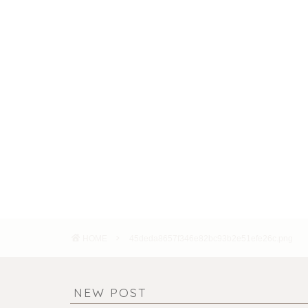
HOME
45deda8657f346e82bc93b2e51efe26c.png
NEW POST