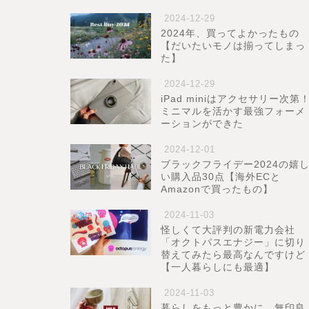
2024-12-29
2024年、買ってよかったもの
【だいたいモノは揃ってしまっ
た】
2024-12-29
iPad miniはアクセサリー次第
ミニマルを活かす最強フォーメ
ーションができた
2024-12-01
ブラックフライデー2024の嬉
い購入品30点【海外ECと
Amazonで買ったもの】
2024-11-03
怪しくて大評判の新電力会社
「オクトパスエナジー」に切り
替えてみたら最高なんですけど
【一人暮らしにも最適】
2024-11-03
暮らしをもっと豊かに。無印良