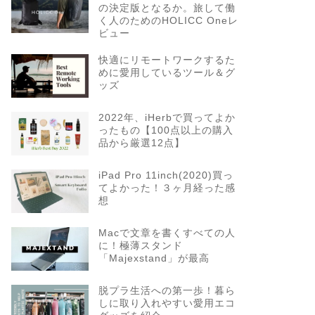
の決定版となるか。旅して働
く人のためのHOLICC Oneレ
ビュー
快適にリモートワークするた
めに愛用しているツール＆グ
ッズ
2022年、iHerbで買ってよか
ったもの【100点以上の購入
品から厳選12点】
iPad Pro 11inch(2020)買っ
てよかった！３ヶ月経った感
想
Macで文章を書くすべての人
に！極薄スタンド
「Majexstand」が最高
脱プラ生活への第一歩！暮ら
しに取り入れやすい愛用エコ