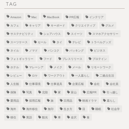
TAG
Amazon
Mac
MacBook
PR広報
インテリア
カフェ
キャリア
キーボード
クリエイティブ
グルメ
サステナビリティ
シェアハウス
スイーツ
スマホアクセサリー
スーツケース
セール
タイ
テレビ
トラベルグッズ
ネイル
ノマド
バンコク
パッキング
ビジネス
フォトギャラリー
フード
プレスリリース
プロテイン
ホテル
マレーシア
メイク
メール
リモートワーク
レビュー
ロケ
ワークアウト
一人暮らし
二拠点生活
人生観
仕事環境
仕事道具
企業広報
会社
会社員
保険
写真
北陸
家
富山
広報PR
引っ越し
愛用品
採用広報
旅
日用品
映画ドラマ
暮らし
海外
海外移住
無印
生き方
目
睡眠
社会学
移住
英語
観光
車
金沢
食