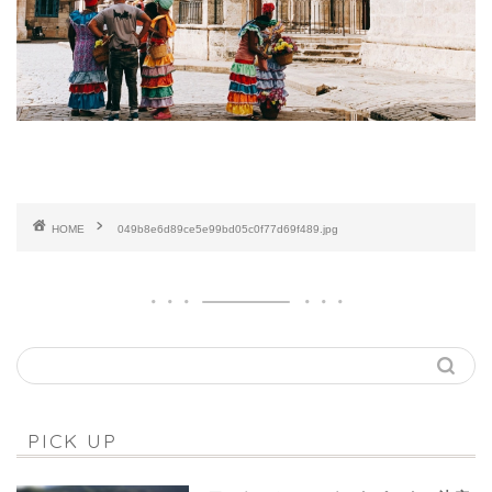
HOME
049b8e6d89ce5e99bd05c0f77d69f489.jpg
PICK UP