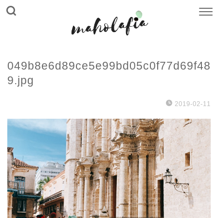
049b8e6d89ce5e99bd05c0f77d69f48
9.jpg
2019-02-11