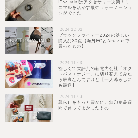
iPad miniはアクセサリー次第！ミ
ニマルを活かす最強フォーメーショ
ンができた
2024-12-01
ブラックフライデー2024の嬉しい
購入品30点【海外ECとAmazonで
買ったもの】
2024-11-03
怪しくて大評判の新電力会社「オク
トパスエナジー」に切り替えてみた
ら最高なんですけど【一人暮らしに
も最適】
2024-11-03
暮らしをもっと豊かに。無印良品週
間で買ってよかったもの