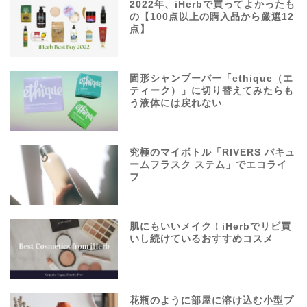
2022年、iHerbで買ってよかったも
の【100点以上の購入品から厳選12
点】
固形シャンプーバー「ethique（エ
ティーク）」に切り替えてみたらも
う液体には戻れない
究極のマイボトル「RIVERS バキュ
ームフラスク ステム」でエコライ
フ
肌にもいいメイク！iHerbでリピ買
いし続けているおすすめコスメ
花瓶のように部屋に溶け込む小型プ