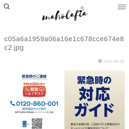
c05a6a1959a06a16e1c678cce674e8
c2.jpg
2022-04-26