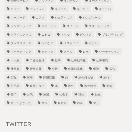
Webサービス
アウトドア
インテリア
オーストラリア
カフェ
ガジェット
キッチン
キャリア
キューバ
キーボード
コスメ
シェアハウス
シンガポール
シンプルライフ
ジャーナル
スイーツ
スタートアップ
トラベルグッズ
ニセコ
ネイル
ビジネス
ブランディング
プレスリリース
ヘアケア
ベストバイ
ホテル
マーケティング
メディア
メール
ロケ
ワーケーション
一人旅
二拠点生活
仕事
仕事効率化
仕事環境
仕事観
仕事道具
会社
作業効率化
保険
広告
広報
採用
採用広報
旅
旅の持ち物
旅行
日用品
映画ドラマ
本
海外
海外旅行
湘南
無印
白馬
睡眠
社会学
移住
観光
買ってよかった
金沢
長野県
雑誌
香り
TWITTER