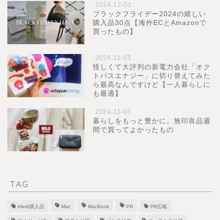
2024-12-01
ブラックフライデー2024の嬉しい
購入品30点【海外ECとAmazonで
買ったもの】
2024-11-03
怪しくて大評判の新電力会社「オク
トパスエナジー」に切り替えてみた
ら最高なんですけど【一人暮らしに
も最適】
2024-11-03
暮らしをもっと豊かに。無印良品週
間で買ってよかったもの
TAG
iHerb購入品
Mac
MacBook
PR
PR広報