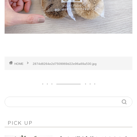
HOME
2874d8264e2d7509969d22e96a69a530.jpg
PICK UP