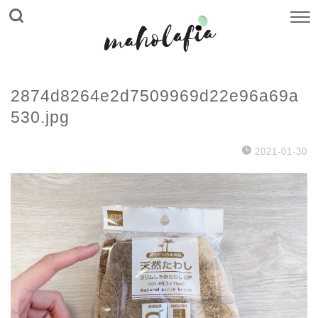
2874d8264e2d7509969d22e96a69a
530.jpg
2021-01-30