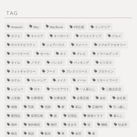
TAG
Amazon
Mac
MacBook
PR広報
インテリア
カフェ
キャリア
キーボード
クリエイティブ
グルメ
サステナビリティ
シェアハウス
スイーツ
スマホアクセサリー
スーツケース
セール
タイ
テレビ
トラベルグッズ
ネイル
ノマド
バンコク
パッキング
ビジネス
フォトギャラリー
フード
プレスリリース
プロテイン
ホテル
マレーシア
メイク
メール
リモートワーク
レビュー
ロケ
ワークアウト
一人暮らし
二拠点生活
人生観
仕事環境
仕事道具
企業広報
会社
会社員
保険
写真
北陸
家
富山
広報PR
引っ越し
愛用品
採用広報
旅
日用品
映画ドラマ
暮らし
海外
海外移住
無印
生き方
目
睡眠
社会学
移住
英語
観光
車
金沢
食