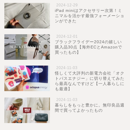
2024-12-29
iPad miniはアクセサリー次第！ミ
ニマルを活かす最強フォーメーショ
ンができた
2024-12-01
ブラックフライデー2024の嬉しい
購入品30点【海外ECとAmazonで
買ったもの】
2024-11-03
怪しくて大評判の新電力会社「オク
トパスエナジー」に切り替えてみた
ら最高なんですけど【一人暮らしに
も最適】
2024-11-03
暮らしをもっと豊かに。無印良品週
間で買ってよかったもの