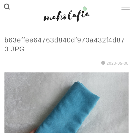
b63effee64763d840df970a432f4d87
0.JPG
2023-05-08