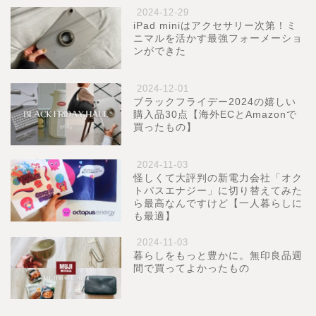
2024-12-29
iPad miniはアクセサリー次第！ミ
ニマルを活かす最強フォーメーショ
ンができた
2024-12-01
ブラックフライデー2024の嬉しい
購入品30点【海外ECとAmazonで
買ったもの】
2024-11-03
怪しくて大評判の新電力会社「オク
トパスエナジー」に切り替えてみた
ら最高なんですけど【一人暮らしに
も最適】
2024-11-03
暮らしをもっと豊かに。無印良品週
間で買ってよかったもの