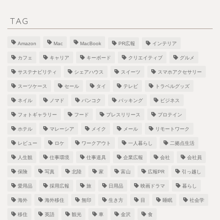
TAG
Amazon
Mac
MacBook
PR広報
インテリア
カフェ
キャリア
キーボード
クリエイティブ
グルメ
サステナビリティ
シェアハウス
スイーツ
スマホアクセサリー
スーツケース
セール
タイ
テレビ
トラベルグッズ
ネイル
ノマド
バンコク
パッキング
ビジネス
フォトギャラリー
フード
プレスリリース
プロテイン
ホテル
マレーシア
メイク
メール
リモートワーク
レビュー
ロケ
ワークアウト
一人暮らし
二拠点生活
人生観
仕事環境
仕事道具
企業広報
会社
会社員
保険
写真
北陸
家
富山
広報PR
引っ越し
愛用品
採用広報
旅
日用品
映画ドラマ
暮らし
海外
海外移住
無印
生き方
目
睡眠
社会学
移住
英語
観光
車
金沢
食