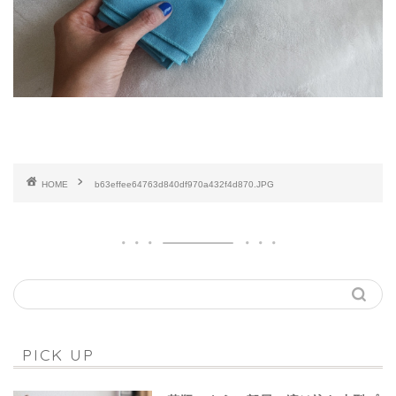
HOME
b63effee64763d840df970a432f4d870.JPG
PICK UP