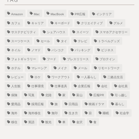
Amazon
Mac
MacBook
PR広報
インテリア
カフェ
キャリア
キーボード
クリエイティブ
グルメ
サステナビリティ
シェアハウス
スイーツ
スマホアクセサリー
スーツケース
セール
タイ
テレビ
トラベルグッズ
ネイル
ノマド
バンコク
パッキング
ビジネス
フォトギャラリー
フード
プレスリリース
プロテイン
ホテル
マレーシア
メイク
メール
リモートワーク
レビュー
ロケ
ワークアウト
一人暮らし
二拠点生活
人生観
仕事環境
仕事道具
企業広報
会社
会社員
保険
写真
北陸
家
富山
広報PR
引っ越し
愛用品
採用広報
旅
日用品
映画ドラマ
暮らし
海外
海外移住
無印
生き方
目
睡眠
社会学
移住
英語
観光
車
金沢
食