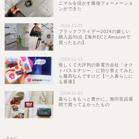
ニマルを活かす最強フォーメーショ
ンができた
2024-12-01
ブラックフライデー2024の嬉しい
購入品30点【海外ECとAmazonで
買ったもの】
2024-11-03
怪しくて大評判の新電力会社「オク
トパスエナジー」に切り替えてみた
ら最高なんですけど【一人暮らしに
も最適】
2024-11-03
暮らしをもっと豊かに。無印良品週
間で買ってよかったもの
TAG