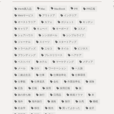
iHerb購入品
Mac
MacBook
PR
PR広報
Webサービス
アウトドア
インテリア
オーストラリア
カフェ
ガジェット
キッチン
キャリア
キューバ
キーボード
コスメ
シェアハウス
シンガポール
シンプルライフ
！
ジャーナル
スイーツ
スタートアップ
トラベルグッズ
ニセコ
ネイル
ビジネス
ブランディング
プレスリリース
ヘアケア
ベストバイ
ホテル
マーケティング
メディア
し
メール
ロケ
ワーケーション
一人旅
二拠点生活
仕事
仕事効率化
仕事環境
仕事観
仕事道具
会社
作業効率化
保険
広告
広報
採用
採用広報
旅
旅の持ち物
旅行
日用品
映画ドラマ
本
海外
海外旅行
湘南
無印
白馬
睡眠
社会学
移住
観光
買ってよかった
金沢