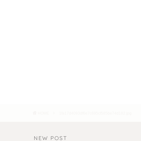
HOME
1fa17d4093df6e7c695cf585be74d182.jpg
NEW POST