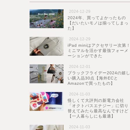
2024-12-29
2024年、買ってよかったもの
【だいたいモノは揃ってしまっ
た】
2024-12-29
iPad miniはアクセサリー次第
ミニマルを活かす最強フォーメ
ーションができた
2024-12-01
ブラックフライデー2024の嬉
い購入品30点【海外ECと
Amazonで買ったもの】
2024-11-03
怪しくて大評判の新電力会社
「オクトパスエナジー」に切り
替えてみたら最高なんですけど
【一人暮らしにも最適】
2024-11-03