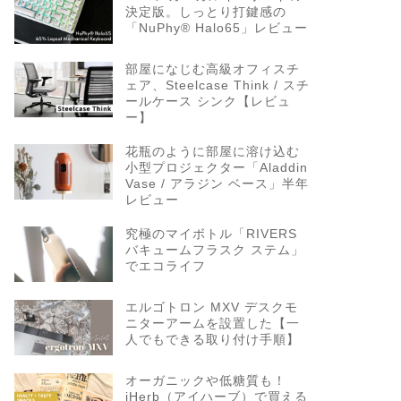
決定版。しっとり打鍵感の
「NuPhy® Halo65」レビュー
部屋になじむ高級オフィスチ
ェア、Steelcase Think / スチ
ールケース シンク【レビュ
ー】
花瓶のように部屋に溶け込む
小型プロジェクター「Aladdin
Vase / アラジン ベース」半年
レビュー
究極のマイボトル「RIVERS
バキュームフラスク ステム」
でエコライフ
エルゴトロン MXV デスクモ
ニターアームを設置した【一
人でもできる取り付け手順】
オーガニックや低糖質も！
iHerb（アイハーブ）で買える