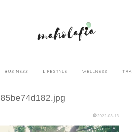
BUSINESS
LIFESTYLE
WELLNESS
TRA
585be74d182.jpg
2022-08-13