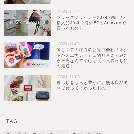
2024-12-01
ブラックフライデー2024の嬉しい
購入品30点【海外ECとAmazonで
買ったもの】
2024-11-03
怪しくて大評判の新電力会社「オク
トパスエナジー」に切り替えてみた
ら最高なんですけど【一人暮らしに
も最適】
2024-11-03
暮らしをもっと豊かに。無印良品週
間で買ってよかったもの
TAG