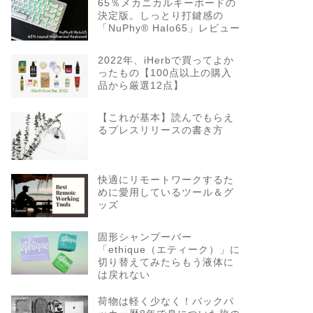
65％メカニカルキーボードの
決定版。しっとり打鍵感の
「NuPhy® Halo65」レビュー
2022年、iHerbで買ってよか
ったもの【100点以上の購入
品から厳選12点】
【これが基本】読んでもらえ
るプレスリリースの書き方
快適にリモートワークするた
めに愛用しているツール＆グ
ッズ
固形シャンプーバー
「ethique（エティーク）」に
切り替えてみたらもう液体に
は戻れない
荷物は軽く少なく！バックパ