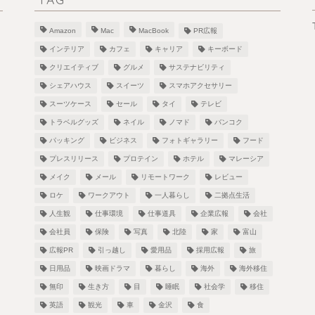
Amazon
Mac
MacBook
PR広報
インテリア
カフェ
キャリア
キーボード
クリエイティブ
グルメ
サステナビリティ
シェアハウス
スイーツ
スマホアクセサリー
スーツケース
セール
タイ
テレビ
！
トラベルグッズ
ネイル
ノマド
バンコク
パッキング
ビジネス
フォトギャラリー
フード
プレスリリース
プロテイン
ホテル
マレーシア
メイク
メール
リモートワーク
レビュー
し
ロケ
ワークアウト
一人暮らし
二拠点生活
人生観
仕事環境
仕事道具
企業広報
会社
会社員
保険
写真
北陸
家
富山
広報PR
引っ越し
愛用品
採用広報
旅
日用品
映画ドラマ
暮らし
海外
海外移住
無印
生き方
目
睡眠
社会学
移住
英語
観光
車
金沢
食