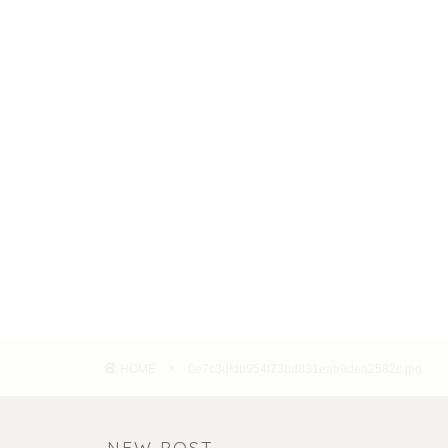
HOME
0e7c3dfdb954f73bd831eab9dea2582c.jpg
NEW POST