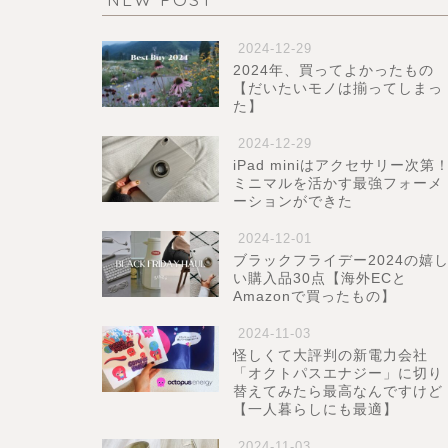
2024-12-29
2024年、買ってよかったもの
【だいたいモノは揃ってしまっ
た】
2024-12-29
iPad miniはアクセサリー次第
ミニマルを活かす最強フォーメ
ーションができた
2024-12-01
ブラックフライデー2024の嬉
い購入品30点【海外ECと
Amazonで買ったもの】
2024-11-03
怪しくて大評判の新電力会社
「オクトパスエナジー」に切り
替えてみたら最高なんですけど
【一人暮らしにも最適】
2024-11-03