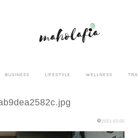
BUSINESS
LIFESTYLE
WELLNESS
TRA
ab9dea2582c.jpg
2023-03-05