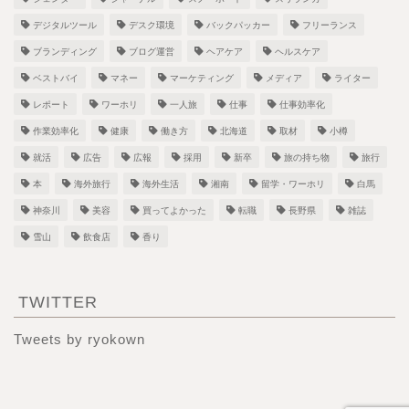
デジタルツール
デスク環境
バックパッカー
フリーランス
ブランディング
ブログ運営
ヘアケア
ヘルスケア
ベストバイ
マネー
マーケティング
メディア
ライター
レポート
ワーホリ
一人旅
仕事
仕事効率化
作業効率化
健康
働き方
北海道
取材
小樽
就活
広告
広報
採用
新卒
旅の持ち物
旅行
本
海外旅行
海外生活
湘南
留学・ワーホリ
白馬
神奈川
美容
買ってよかった
転職
長野県
雑誌
雪山
飲食店
香り
TWITTER
Tweets by ryokown