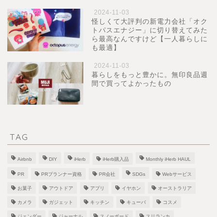
2024-11-03
怪しくて大評判の新電力会社「オク
トパスエナジー」に切り替えてみた
ら最高なんですけど【一人暮らしに
も最適】
2024-11-03
暮らしをもっと豊かに。無印良品週
間で買ってよかったもの
TAG
Airbnb
DIY
iHerb
iHerb購入品
Monthly iHerb HAUL
PR
PRプランナー資格
PR会社
SDGs
Webサービス
お菓子
アウトドア
アプリ
イヤホン
オーストラリア
カメラ
ガジェット
キッチン
キューバ
コスメ
ジェンダー
ジャーナル
スノーボード
スリランカ