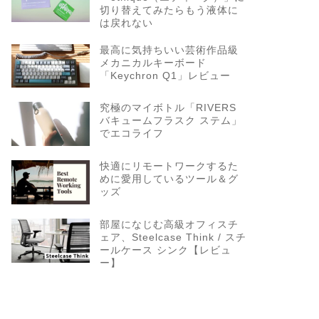
切り替えてみたらもう液体に
は戻れない
最高に気持ちいい芸術作品級
メカニカルキーボード
「Keychron Q1」レビュー
究極のマイボトル「RIVERS
バキュームフラスク ステム」
でエコライフ
快適にリモートワークするた
めに愛用しているツール＆グ
ッズ
部屋になじむ高級オフィスチ
ェア、Steelcase Think / スチ
ールケース シンク【レビュ
ー】