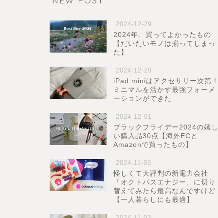
NEW POST
2024-12-29
2024年、買ってよかったもの
【だいたいモノは揃ってしまっ
た】
2024-12-29
iPad miniはアクセサリー次第
ミニマルを活かす最強フォーメ
ーションができた
2024-12-01
ブラックフライデー2024の嬉
い購入品30点【海外ECと
Amazonで買ったもの】
2024-11-03
怪しくて大評判の新電力会社
「オクトパスエナジー」に切り
替えてみたら最高なんですけど
【一人暮らしにも最適】
2024-11-03