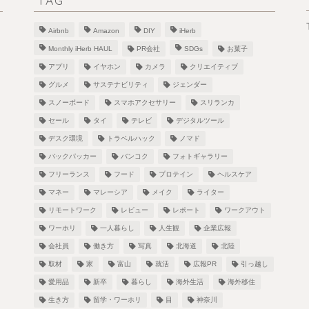
TAG
Airbnb
Amazon
DIY
iHerb
Monthly iHerb HAUL
PR会社
SDGs
お菓子
アプリ
イヤホン
カメラ
クリエイティブ
グルメ
サステナビリティ
ジェンダー
スノーボード
スマホアクセサリー
スリランカ
！
セール
タイ
テレビ
デジタルツール
デスク環境
トラベルハック
ノマド
バックパッカー
バンコク
フォトギャラリー
フリーランス
フード
プロテイン
ヘルスケア
し
マネー
マレーシア
メイク
ライター
リモートワーク
レビュー
レポート
ワークアウト
ワーホリ
一人暮らし
人生観
企業広報
会社員
働き方
写真
北海道
北陸
取材
家
富山
就活
広報PR
引っ越し
愛用品
新卒
暮らし
海外生活
海外移住
生き方
留学・ワーホリ
目
神奈川