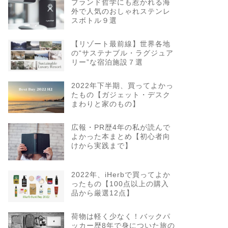
ブランド哲学にも惹かれる海
外で人気のおしゃれステンレ
スボトル９選
【リゾート最前線】世界各地
の“サステナブル・ラグジュア
リー”な宿泊施設７選
2022年下半期、買ってよかっ
たもの【ガジェット・デスク
まわりと家のもの】
広報・PR歴4年の私が読んで
よかった本まとめ【初心者向
けから実践まで】
2022年、iHerbで買ってよか
ったもの【100点以上の購入
品から厳選12点】
荷物は軽く少なく！バックパ
ッカー歴8年で身についた旅の