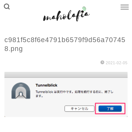
c981f5c8f6e4791b6579f9d56a70745
8.png
2021-02-05