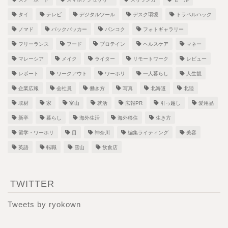
タイ
テレビ
デジタルツール
デスク環境
トラベルハック
ノマド
バックパッカー
バンコク
フォトギャラリー
フリーランス
フード
プロテイン
ヘルスケア
マネー
マレーシア
メイク
ライター
リモートワーク
レビュー
レポート
ワークアウト
ワーホリ
一人暮らし
人生観
企業広報
会社員
働き方
写真
北海道
北陸
取材
家
富山
就活
広報PR
引っ越し
愛用品
新卒
暮らし
海外生活
海外移住
生き方
留学・ワーホリ
目
神奈川
編集ライティング
美容
英語
転職
雪山
飲食店
TWITTER
Tweets by ryokown