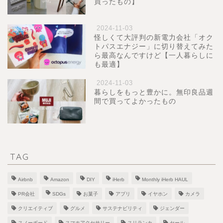
買ったもの】
2024-11-03
怪しくて大評判の新電力会社「オク
トパスエナジー」に切り替えてみた
ら最高なんですけど【一人暮らしに
も最適】
2024-11-03
暮らしをもっと豊かに。無印良品週
間で買ってよかったもの
TAG
Airbnb
Amazon
DIY
iHerb
Monthly iHerb HAUL
PR会社
SDGs
お菓子
アプリ
イヤホン
カメラ
クリエイティブ
グルメ
サステナビリティ
ジェンダー
スノーボード
スマホアクセサリー
スリランカ
セール