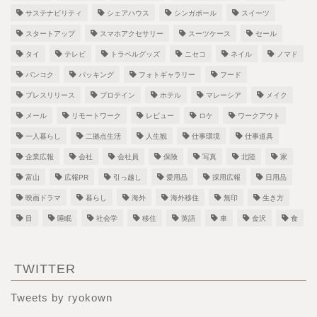
サステナビリティ
シェアハウス
シンガポール
スイーツ
スタートアップ
スマホアクセサリー
スーツケース
セール
タイ
テレビ
トラベルグッズ
ニセコ
ネイル
ノマド
バンコク
パッキング
フォトギャラリー
フード
プレスリリース
プロテイン
ホテル
マレーシア
メイク
メール
リモートワーク
レビュー
ロケ
ワークアウト
一人暮らし
二拠点生活
人生観
仕事環境
仕事道具
企業広報
会社
会社員
保険
写真
北陸
家
富山
広報PR
引っ越し
愛用品
採用広報
日用品
映画ドラマ
暮らし
海外
海外移住
無印
生き方
目
睡眠
社会学
移住
英語
車
金沢
食
TWITTER
Tweets by ryokown