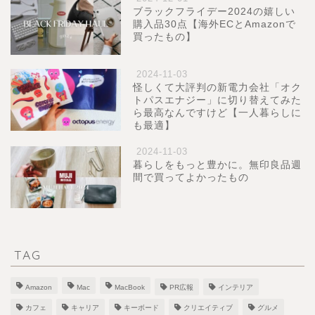
ブラックフライデー2024の嬉しい
購入品30点【海外ECとAmazonで
買ったもの】
2024-11-03
怪しくて大評判の新電力会社「オク
トパスエナジー」に切り替えてみた
ら最高なんですけど【一人暮らしに
も最適】
2024-11-03
暮らしをもっと豊かに。無印良品週
間で買ってよかったもの
TAG
Amazon
Mac
MacBook
PR広報
インテリア
カフェ
キャリア
キーボード
クリエイティブ
グルメ