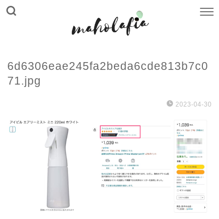
6d6306eae245fa2beda6cde813b7c0
71.jpg
2023-04-30