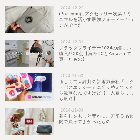
2024-12-29
iPad miniはアクセサリー次第！ミ
ニマルを活かす最強フォーメーショ
ンができた
2024-12-01
ブラックフライデー2024の嬉しい
購入品30点【海外ECとAmazonで
買ったもの】
2024-11-03
怪しくて大評判の新電力会社「オク
トパスエナジー」に切り替えてみた
ら最高なんですけど【一人暮らしに
も最適】
2024-11-03
暮らしをもっと豊かに。無印良品週
間で買ってよかったもの