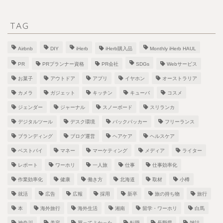
TAG
Airbnb
DIY
iHerb
iHerb購入品
Monthly iHerb HAUL
PR
PRプランナー資格
PR会社
SDGs
Webサービス
お菓子
アウトドア
アプリ
イヤホン
オーストラリア
カメラ
ガジェット
キッチン
キューバ
コスメ
ジェンダー
ジャーナル
スノーボード
スリランカ
デジタルツール
デスク環境
バックパッカー
フリーランス
ブランディング
ブログ運営
ヘアケア
ヘルスケア
ベストバイ
マネー
マーケティング
メディア
ライター
レポート
ワーホリ
一人旅
仕事
仕事効率化
作業効率化
健康
働き方
北海道
取材
小樽
就活
広告
広報
採用
新卒
旅の持ち物
旅行
本
海外旅行
海外生活
湘南
留学・ワーホリ
白馬
神奈川
美容
買ってよかった
転職
長野県
雑誌