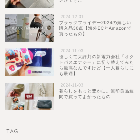
ンができた
2024-12-01
ブラックフライデー2024の嬉しい
購入品30点【海外ECとAmazonで
買ったもの】
2024-11-03
怪しくて大評判の新電力会社「オク
トパスエナジー」に切り替えてみた
ら最高なんですけど【一人暮らしに
も最適】
2024-11-03
暮らしをもっと豊かに。無印良品週
間で買ってよかったもの
TAG