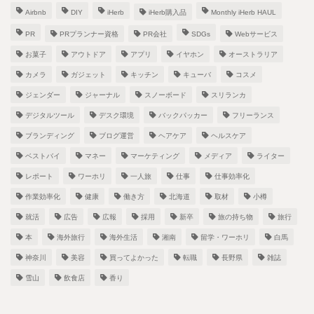
Airbnb
DIY
iHerb
iHerb購入品
Monthly iHerb HAUL
PR
PRプランナー資格
PR会社
SDGs
Webサービス
お菓子
アウトドア
アプリ
イヤホン
オーストラリア
カメラ
ガジェット
キッチン
キューバ
コスメ
ジェンダー
ジャーナル
スノーボード
スリランカ
デジタルツール
デスク環境
バックパッカー
フリーランス
ブランディング
ブログ運営
ヘアケア
ヘルスケア
ベストバイ
マネー
マーケティング
メディア
ライター
レポート
ワーホリ
一人旅
仕事
仕事効率化
作業効率化
健康
働き方
北海道
取材
小樽
就活
広告
広報
採用
新卒
旅の持ち物
旅行
本
海外旅行
海外生活
湘南
留学・ワーホリ
白馬
神奈川
美容
買ってよかった
転職
長野県
雑誌
雪山
飲食店
香り