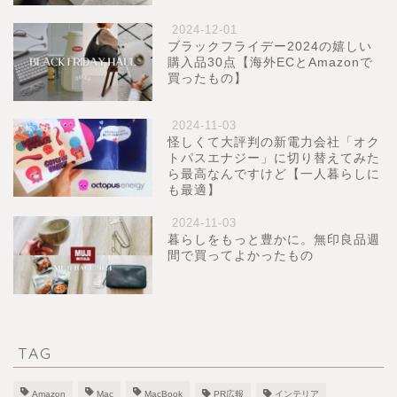
2024-12-01
ブラックフライデー2024の嬉しい
購入品30点【海外ECとAmazonで
買ったもの】
2024-11-03
怪しくて大評判の新電力会社「オク
トパスエナジー」に切り替えてみた
ら最高なんですけど【一人暮らしに
も最適】
2024-11-03
暮らしをもっと豊かに。無印良品週
間で買ってよかったもの
TAG
Amazon
Mac
MacBook
PR広報
インテリア