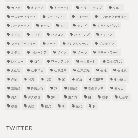
カフェ
キャリア
キーボード
クリエイティブ
グルメ
サステナビリティ
シェアハウス
スイーツ
スマホアクセサリー
スーツケース
セール
タイ
テレビ
トラベルグッズ
ネイル
ノマド
バンコク
パッキング
ビジネス
フォトギャラリー
フード
プレスリリース
プロテイン
ホテル
マレーシア
メイク
メール
リモートワーク
レビュー
ロケ
ワークアウト
一人暮らし
二拠点生活
人生観
仕事環境
仕事道具
企業広報
会社
会社員
保険
写真
北陸
家
富山
広報PR
引っ越し
愛用品
採用広報
旅
日用品
映画ドラマ
暮らし
海外
海外移住
無印
生き方
目
睡眠
社会学
移住
英語
観光
車
金沢
食
TWITTER