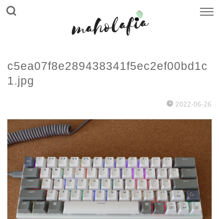
c5ea07f8e289438341f5ec2ef00bd1c
1.jpg
2022-06-26