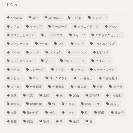
TAG
Amazon
Mac
MacBook
PR広報
インテリア
カフェ
キャリア
キーボード
クリエイティブ
グルメ
サステナビリティ
シェアハウス
スイーツ
スマホアクセサリー
スーツケース
セール
タイ
テレビ
トラベルグッズ
ネイル
ノマド
バンコク
パッキング
ビジネス
フォトギャラリー
フード
プレスリリース
プロテイン
ホテル
マレーシア
メイク
メール
リモートワーク
レビュー
ロケ
ワークアウト
一人暮らし
二拠点生活
人生観
仕事環境
仕事道具
企業広報
会社
会社員
保険
写真
北陸
家
富山
広報PR
引っ越し
愛用品
採用広報
旅
日用品
映画ドラマ
暮らし
海外
海外移住
無印
生き方
目
睡眠
社会学
移住
英語
観光
車
金沢
食