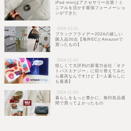
iPad miniはアクセサリー次第！ミ
ニマルを活かす最強フォーメーショ
ンができた
2024-12-01
ブラックフライデー2024の嬉しい
購入品30点【海外ECとAmazonで
買ったもの】
2024-11-03
怪しくて大評判の新電力会社「オク
トパスエナジー」に切り替えてみた
ら最高なんですけど【一人暮らしに
も最適】
2024-11-03
暮らしをもっと豊かに。無印良品週
間で買ってよかったもの