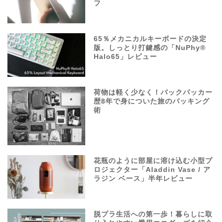
フ
65％メカニカルキーボードの決定
版。しっとり打鍵感の「NuPhy®
Halo65」レビュー
荷物は軽く少なく！バックパッカー
歴8年で身についた旅のパッキング
術
花瓶のように部屋に溶け込む小型プ
ロジェクター「Aladdin Vase / ア
ラジン ベース」半年レビュー
脱プラ生活への第一歩！暮らしに取