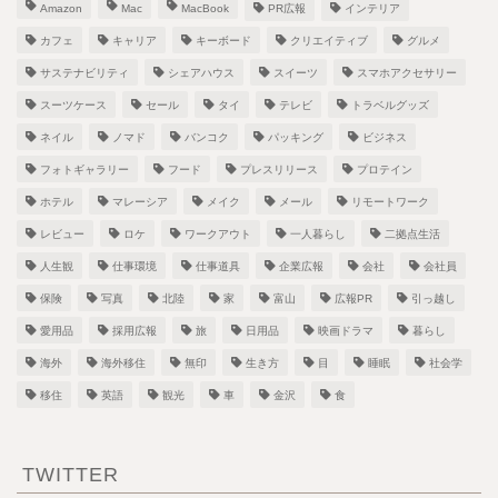
Amazon
Mac
MacBook
PR広報
インテリア
カフェ
キャリア
キーボード
クリエイティブ
グルメ
サステナビリティ
シェアハウス
スイーツ
スマホアクセサリー
スーツケース
セール
タイ
テレビ
トラベルグッズ
ネイル
ノマド
バンコク
パッキング
ビジネス
フォトギャラリー
フード
プレスリリース
プロテイン
ホテル
マレーシア
メイク
メール
リモートワーク
レビュー
ロケ
ワークアウト
一人暮らし
二拠点生活
人生観
仕事環境
仕事道具
企業広報
会社
会社員
保険
写真
北陸
家
富山
広報PR
引っ越し
愛用品
採用広報
旅
日用品
映画ドラマ
暮らし
海外
海外移住
無印
生き方
目
睡眠
社会学
移住
英語
観光
車
金沢
食
TWITTER