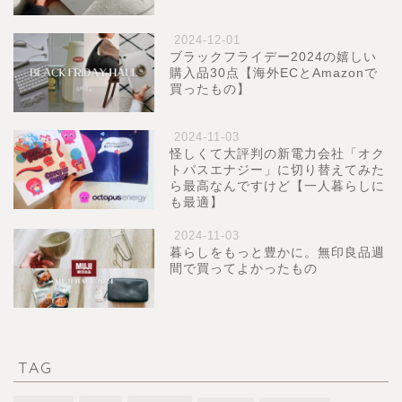
2024-12-01
ブラックフライデー2024の嬉しい
購入品30点【海外ECとAmazonで
買ったもの】
2024-11-03
怪しくて大評判の新電力会社「オク
トパスエナジー」に切り替えてみた
ら最高なんですけど【一人暮らしに
も最適】
2024-11-03
暮らしをもっと豊かに。無印良品週
間で買ってよかったもの
TAG