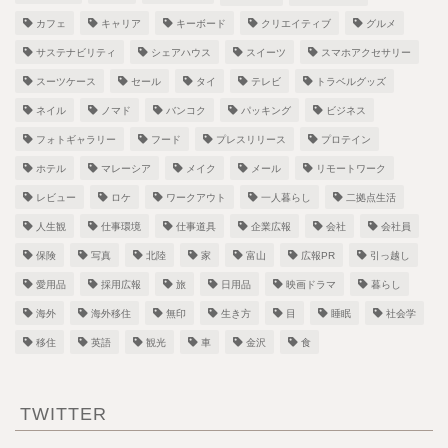
カフェ
キャリア
キーボード
クリエイティブ
グルメ
サステナビリティ
シェアハウス
スイーツ
スマホアクセサリー
スーツケース
セール
タイ
テレビ
トラベルグッズ
ネイル
ノマド
バンコク
パッキング
ビジネス
フォトギャラリー
フード
プレスリリース
プロテイン
ホテル
マレーシア
メイク
メール
リモートワーク
レビュー
ロケ
ワークアウト
一人暮らし
二拠点生活
人生観
仕事環境
仕事道具
企業広報
会社
会社員
保険
写真
北陸
家
富山
広報PR
引っ越し
愛用品
採用広報
旅
日用品
映画ドラマ
暮らし
海外
海外移住
無印
生き方
目
睡眠
社会学
移住
英語
観光
車
金沢
食
TWITTER