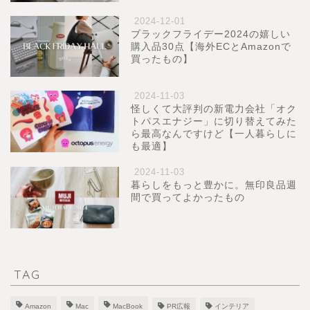
2024-12-01
ブラックフライデー2024の嬉しい
購入品30点【海外ECとAmazonで
買ったもの】
2024-11-03
怪しくて大評判の新電力会社「オク
トパスエナジー」に切り替えてみた
ら最高なんですけど【一人暮らしに
も最適】
2024-11-03
暮らしをもっと豊かに。無印良品週
間で買ってよかったもの
TAG
Amazon
Mac
MacBook
PR広報
インテリア