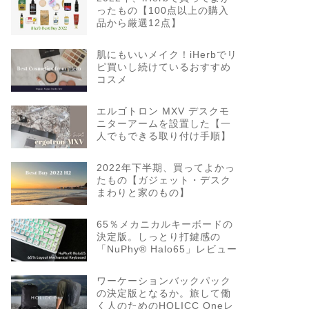
ったもの【100点以上の購入
品から厳選12点】
肌にもいいメイク！iHerbでリ
ピ買いし続けているおすすめ
コスメ
エルゴトロン MXV デスクモ
ニターアームを設置した【一
人でもできる取り付け手順】
2022年下半期、買ってよかっ
たもの【ガジェット・デスク
まわりと家のもの】
65％メカニカルキーボードの
決定版。しっとり打鍵感の
「NuPhy® Halo65」レビュー
ワーケーションバックパック
の決定版となるか。旅して働
く人のためのHOLICC Oneレ