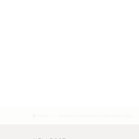
HOME
e3d6a06c97ad45082b514382cea4a7cf.jpg