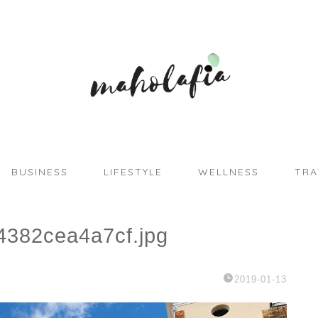
BUSINESS
LIFESTYLE
WELLNESS
TRA
382cea4a7cf.jpg
2019-01-13