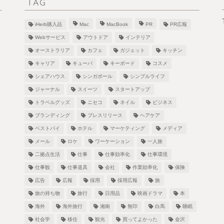
TAG
iHerb購入品
Mac
MacBook
PR
PR広報
Webサービス
アウトドア
インテリア
オーストラリア
カフェ
ガジェット
キッチン
キャリア
キューバ
キーボード
コスメ
シェアハウス
シンガポール
シンプルライフ
！
ジャーナル
スイーツ
スタートアップ
トラベルグッズ
ニセコ
ネイル
ビジネス
ブランディング
プレスリリース
ヘアケア
ベストバイ
ホテル
マーケティング
メディア
し
メール
ロケ
ワーケーション
一人旅
二拠点生活
仕事
仕事効率化
仕事環境
仕事観
仕事道具
会社
作業効率化
保険
広告
広報
採用
採用広報
旅
旅の持ち物
旅行
日用品
映画ドラマ
本
海外
海外旅行
湘南
無印
白馬
睡眠
社会学
移住
観光
買ってよかった
金沢