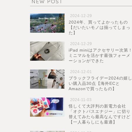
NEW POST
2024-12-29
2024年、買ってよかったもの
【だいたいモノは揃ってしまっ
た】
2024-12-29
iPad miniはアクセサリー次第
ミニマルを活かす最強フォーメ
ーションができた
2024-12-01
ブラックフライデー2024の嬉
い購入品30点【海外ECと
Amazonで買ったもの】
2024-11-03
怪しくて大評判の新電力会社
「オクトパスエナジー」に切り
替えてみたら最高なんですけど
【一人暮らしにも最適】