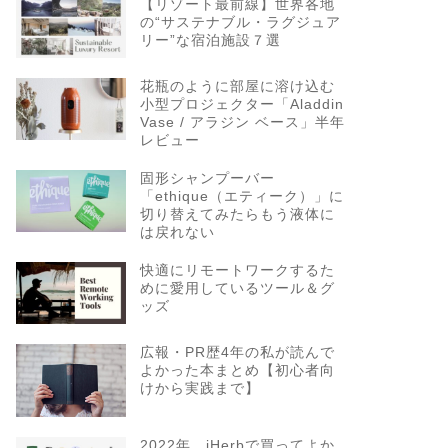
【リゾート最前線】世界各地
の“サステナブル・ラグジュア
リー”な宿泊施設７選
花瓶のように部屋に溶け込む
小型プロジェクター「Aladdin
Vase / アラジン ベース」半年
レビュー
固形シャンプーバー
「ethique（エティーク）」に
切り替えてみたらもう液体に
は戻れない
快適にリモートワークするた
めに愛用しているツール＆グ
ッズ
広報・PR歴4年の私が読んで
よかった本まとめ【初心者向
けから実践まで】
2022年、iHerbで買ってよか