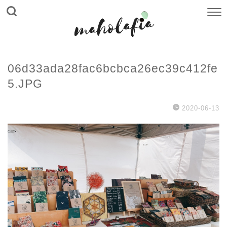
06d33ada28fac6bcbca26ec39c412fe
5.JPG
2020-06-13