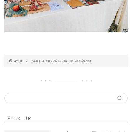
HOME
06d33ada28fac6bcbca26ec39c412fe5.JPG
PICK UP