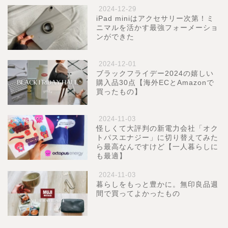
2024-12-29
iPad miniはアクセサリー次第！ミ
ニマルを活かす最強フォーメーショ
ンができた
2024-12-01
ブラックフライデー2024の嬉しい
購入品30点【海外ECとAmazonで
買ったもの】
2024-11-03
怪しくて大評判の新電力会社「オク
トパスエナジー」に切り替えてみた
ら最高なんですけど【一人暮らしに
も最適】
2024-11-03
暮らしをもっと豊かに。無印良品週
間で買ってよかったもの