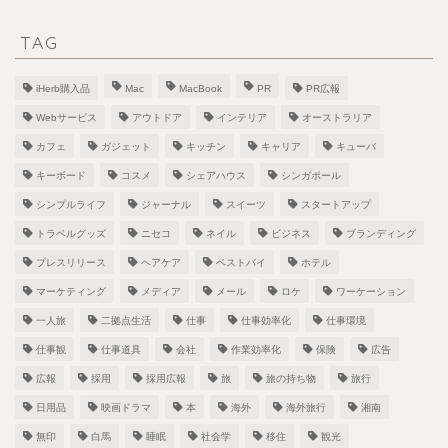
TAG
iHerb購入品
Mac
MacBook
PR
PR広報
Webサービス
アウトドア
インテリア
オーストラリア
カフェ
ガジェット
キッチン
キャリア
キューバ
キーボード
コスメ
シェアハウス
シンガポール
シンプルライフ
ジャーナル
スイーツ
スタートアップ
トラベルグッズ
ニセコ
ネイル
ビジネス
ブランディング
プレスリリース
ヘアケア
ベストバイ
ホテル
マーケティング
メディア
メール
ロケ
ワーケーション
一人旅
二拠点生活
仕事
仕事効率化
仕事環境
仕事観
仕事道具
会社
作業効率化
保険
広告
広報
採用
採用広報
旅
旅の持ち物
旅行
日用品
映画ドラマ
本
海外
海外旅行
湘南
無印
白馬
睡眠
社会学
移住
観光