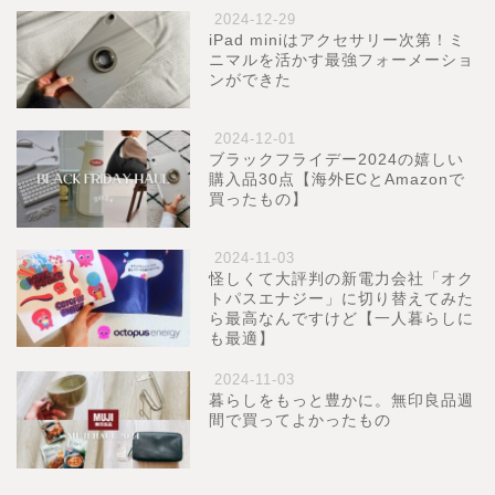
2024-12-29
iPad miniはアクセサリー次第！ミ
ニマルを活かす最強フォーメーショ
ンができた
2024-12-01
ブラックフライデー2024の嬉しい
購入品30点【海外ECとAmazonで
買ったもの】
2024-11-03
怪しくて大評判の新電力会社「オク
トパスエナジー」に切り替えてみた
ら最高なんですけど【一人暮らしに
も最適】
2024-11-03
暮らしをもっと豊かに。無印良品週
間で買ってよかったもの