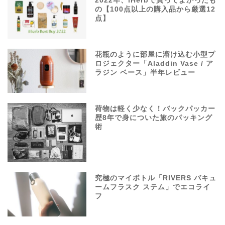
2022年、iHerbで買ってよかったも
の【100点以上の購入品から厳選12
点】
花瓶のように部屋に溶け込む小型プ
ロジェクター「Aladdin Vase / ア
ラジン ベース」半年レビュー
荷物は軽く少なく！バックパッカー
歴8年で身についた旅のパッキング
術
究極のマイボトル「RIVERS バキュ
ームフラスク ステム」でエコライ
フ