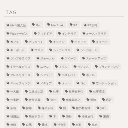
TAG
iHerb購入品
Mac
MacBook
PR
PR広報
Webサービス
アウトドア
インテリア
オーストラリア
カフェ
ガジェット
キッチン
キャリア
キューバ
キーボード
コスメ
シェアハウス
シンガポール
シンプルライフ
ジャーナル
スイーツ
スタートアップ
トラベルグッズ
ニセコ
ネイル
ビジネス
ブランディング
プレスリリース
ヘアケア
ベストバイ
ホテル
マーケティング
メディア
メール
ロケ
ワーケーション
一人旅
二拠点生活
仕事
仕事効率化
仕事環境
仕事観
仕事道具
会社
作業効率化
保険
広告
広報
採用
採用広報
旅
旅の持ち物
旅行
日用品
映画ドラマ
本
海外
海外旅行
湘南
無印
白馬
睡眠
社会学
移住
観光