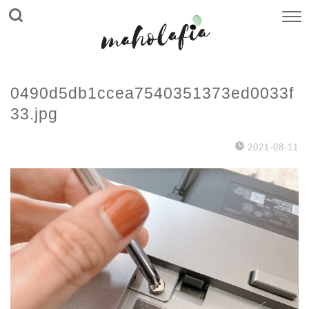
0490d5db1ccea7540351373ed0033f
33.jpg
2021-08-11