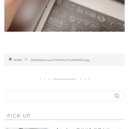
HOME
0490d5db1ccea7540351373ed0033f33.jpg
PICK UP