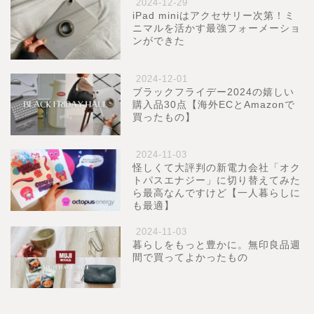
2024-12-29
iPad miniはアクセサリー次第！ミ
ニマルを活かす最強フォーメーショ
ンができた
2024-12-01
ブラックフライデー2024の嬉しい
購入品30点【海外ECとAmazonで
買ったもの】
2024-11-03
怪しくて大評判の新電力会社「オク
トパスエナジー」に切り替えてみた
ら最高なんですけど【一人暮らしに
も最適】
2024-11-03
暮らしをもっと豊かに。無印良品週
間で買ってよかったもの