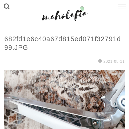
682fd1e6c40a67d815ed071f32791d
99.JPG
2021-08-11