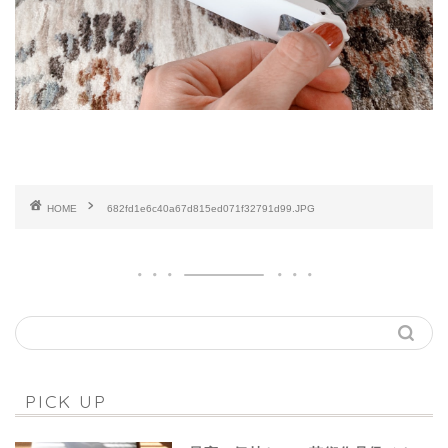
HOME
682fd1e6c40a67d815ed071f32791d99.JPG
PICK UP