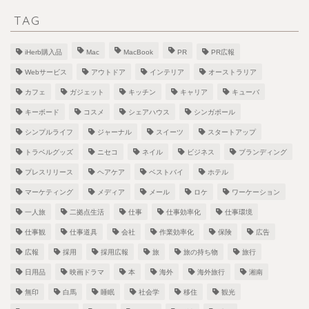
TAG
iHerb購入品
Mac
MacBook
PR
PR広報
Webサービス
アウトドア
インテリア
オーストラリア
カフェ
ガジェット
キッチン
キャリア
キューバ
キーボード
コスメ
シェアハウス
シンガポール
シンプルライフ
ジャーナル
スイーツ
スタートアップ
トラベルグッズ
ニセコ
ネイル
ビジネス
ブランディング
プレスリリース
ヘアケア
ベストバイ
ホテル
マーケティング
メディア
メール
ロケ
ワーケーション
一人旅
二拠点生活
仕事
仕事効率化
仕事環境
仕事観
仕事道具
会社
作業効率化
保険
広告
広報
採用
採用広報
旅
旅の持ち物
旅行
日用品
映画ドラマ
本
海外
海外旅行
湘南
無印
白馬
睡眠
社会学
移住
観光