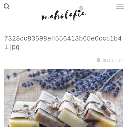
7328cc83598eff556413b65e0ccc1b4
1.jpg
2021-09-14