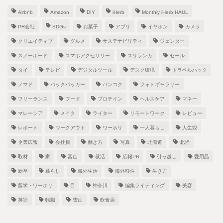
Airbnb
Amazon
DIY
iHerb
Monthly iHerb HAUL
PR会社
SDGs
お菓子
アプリ
イヤホン
カメラ
クリエイティブ
グルメ
サステナビリティ
ジェンダー
スノーボード
スマホアクセサリー
スリランカ
セール
タイ
テレビ
デジタルツール
デスク環境
トラベルハック
ノマド
バックパッカー
バンコク
フォトギャラリー
フリーランス
フード
プロテイン
ヘルスケア
マネー
マレーシア
メイク
ライター
リモートワーク
レビュー
レポート
ワークアウト
ワーホリ
一人暮らし
人生観
企業広報
会社員
働き方
写真
北海道
北陸
取材
家
富山
就活
広報PR
引っ越し
愛用品
新卒
暮らし
海外生活
海外移住
生き方
留学・ワーホリ
目
神奈川
編集ライティング
美容
英語
転職
雪山
飲食店