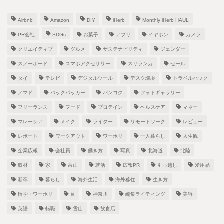
Airbnb
Amazon
DIY
iHerb
Monthly iHerb HAUL
PR会社
SDGs
お菓子
アプリ
イヤホン
カメラ
クリエイティブ
グルメ
サステナビリティ
ジェンダー
スノーボード
スマホアクセサリー
スリランカ
セール
タイ
テレビ
デジタルツール
デスク環境
トラベルハック
ノマド
バックパッカー
バンコク
フォトギャラリー
フリーランス
フード
プロテイン
ヘルスケア
マネー
マレーシア
メイク
ライター
リモートワーク
レビュー
レポート
ワークアウト
ワーホリ
一人暮らし
人生観
企業広報
会社員
働き方
写真
北海道
北陸
取材
家
富山
就活
広報PR
引っ越し
愛用品
新卒
暮らし
海外生活
海外移住
生き方
留学・ワーホリ
目
神奈川
編集ライティング
美容
英語
転職
雪山
飲食店