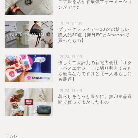
ニマルを活かす最強フォーメーショ
ンができた
2024-12-01
ブラックフライデー2024の嬉しい
購入品30点【海外ECとAmazonで
買ったもの】
2024-11-03
怪しくて大評判の新電力会社「オク
トパスエナジー」に切り替えてみた
ら最高なんですけど【一人暮らしに
も最適】
2024-11-03
暮らしをもっと豊かに。無印良品週
間で買ってよかったもの
TAG