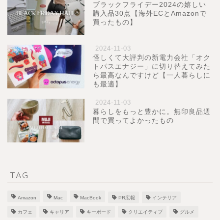
ブラックフライデー2024の嬉しい
購入品30点【海外ECとAmazonで
買ったもの】
2024-11-03
怪しくて大評判の新電力会社「オク
トパスエナジー」に切り替えてみた
ら最高なんですけど【一人暮らしに
も最適】
2024-11-03
暮らしをもっと豊かに。無印良品週
間で買ってよかったもの
TAG
Amazon
Mac
MacBook
PR広報
インテリア
カフェ
キャリア
キーボード
クリエイティブ
グルメ