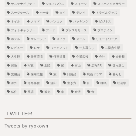
サステナビリティ
シェアハウス
スイーツ
スマホアクセサリー
スーツケース
セール
タイ
テレビ
トラベルグッズ
ネイル
ノマド
バンコク
パッキング
ビジネス
フォトギャラリー
フード
プレスリリース
プロテイン
ホテル
マレーシア
メイク
メール
リモートワーク
レビュー
ロケ
ワークアウト
一人暮らし
二拠点生活
人生観
仕事環境
仕事道具
企業広報
会社
会社員
保険
写真
北陸
家
富山
広報PR
引っ越し
愛用品
採用広報
旅
日用品
映画ドラマ
暮らし
海外
海外移住
無印
生き方
目
睡眠
社会学
移住
英語
観光
車
金沢
食
TWITTER
Tweets by ryokown