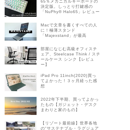
65％メカニカルキーボードの
決定版。しっとり打鍵感の
「NuPhy® Halo65」レビュー
Macで文章を書くすべての人
に！極薄スタンド
「Majexstand」が最高
部屋になじむ高級オフィスチ
ェア、Steelcase Think / スチ
ールケース シンク【レビュ
ー】
iPad Pro 11inch(2020)買っ
てよかった！３ヶ月経った感
想
2022年下半期、買ってよかっ
たもの【ガジェット・デスク
まわりと家のもの】
【リゾート最前線】世界各地
の“サステナブル・ラグジュア