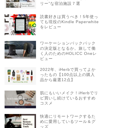
リー”な宿泊施設７選
読書好きは買うべき！5年使っ
ても現役のKindle Paperwhite
をレビュー
ワーケーションバックパック
の決定版となるか。旅して働
く人のためのHOLICC Oneレ
ビュー
2022年、iHerbで買ってよか
ったもの【100点以上の購入
品から厳選12点】
肌にもいいメイク！iHerbでリ
ピ買いし続けているおすすめ
コスメ
快適にリモートワークするた
めに愛用しているツール＆グ
ッズ