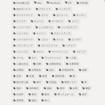
iHerb購入品
Mac
MacBook
PR
PR広報
Webサービス
アウトドア
インテリア
オーストラリア
カフェ
ガジェット
キッチン
キャリア
キューバ
キーボード
コスメ
シェアハウス
シンガポール
シンプルライフ
！
ジャーナル
スイーツ
スタートアップ
トラベルグッズ
ニセコ
ネイル
ビジネス
ブランディング
プレスリリース
ヘアケア
ベストバイ
ホテル
マーケティング
メディア
し
メール
ロケ
ワーケーション
一人旅
二拠点生活
仕事
仕事効率化
仕事環境
仕事観
仕事道具
会社
作業効率化
保険
広告
広報
採用
採用広報
旅
旅の持ち物
旅行
日用品
映画ドラマ
本
海外
海外旅行
湘南
無印
白馬
睡眠
社会学
移住
観光
買ってよかった
金沢
長野県
雑誌
香り