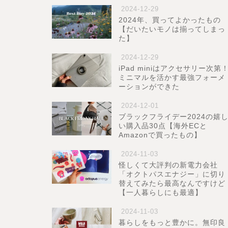
2024-12-29
2024年、買ってよかったもの
【だいたいモノは揃ってしまっ
た】
2024-12-29
iPad miniはアクセサリー次第
ミニマルを活かす最強フォーメ
ーションができた
2024-12-01
ブラックフライデー2024の嬉
い購入品30点【海外ECと
Amazonで買ったもの】
2024-11-03
怪しくて大評判の新電力会社
「オクトパスエナジー」に切り
替えてみたら最高なんですけど
【一人暮らしにも最適】
2024-11-03
暮らしをもっと豊かに。無印良