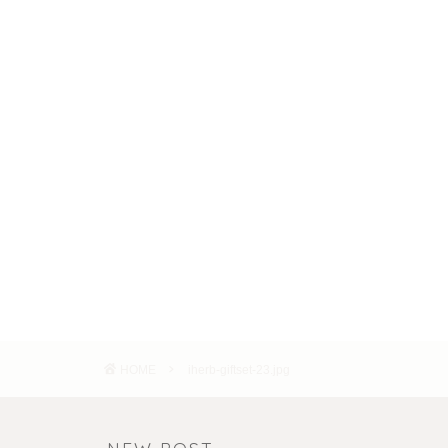
HOME
iherb-giftset-23.jpg