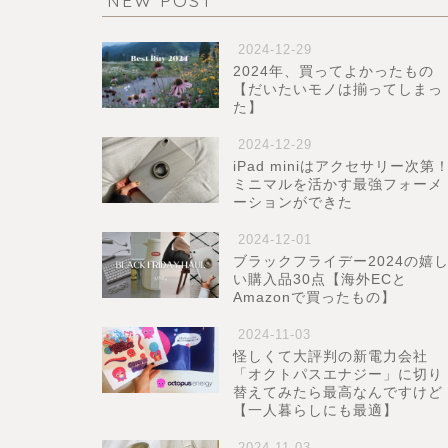
NEW POST
2024-12-29
2024年、買ってよかったもの
【だいたいモノは揃ってしまっ
た】
2024-12-29
iPad miniはアクセサリー次第
ミニマルを活かす最強フォーメ
ーションができた
2024-12-01
ブラックフライデー2024の嬉
い購入品30点【海外ECと
Amazonで買ったもの】
2024-11-03
怪しくて大評判の新電力会社
「オクトパスエナジー」に切り
替えてみたら最高なんですけど
【一人暮らしにも最適】
2024-11-03