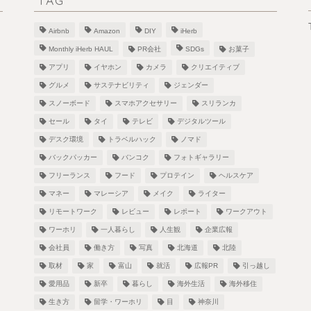
TAG
Airbnb
Amazon
DIY
iHerb
Monthly iHerb HAUL
PR会社
SDGs
お菓子
アプリ
イヤホン
カメラ
クリエイティブ
グルメ
サステナビリティ
ジェンダー
スノーボード
スマホアクセサリー
スリランカ
！
セール
タイ
テレビ
デジタルツール
デスク環境
トラベルハック
ノマド
バックパッカー
バンコク
フォトギャラリー
フリーランス
フード
プロテイン
ヘルスケア
し
マネー
マレーシア
メイク
ライター
リモートワーク
レビュー
レポート
ワークアウト
ワーホリ
一人暮らし
人生観
企業広報
会社員
働き方
写真
北海道
北陸
取材
家
富山
就活
広報PR
引っ越し
愛用品
新卒
暮らし
海外生活
海外移住
生き方
留学・ワーホリ
目
神奈川