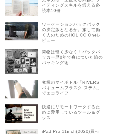
イティングスキルを鍛える必
読本10冊
ワーケーションバックパック
の決定版となるか。旅して働
く人のためのHOLICC Oneレ
ビュー
荷物は軽く少なく！バックパ
ッカー歴8年で身についた旅の
パッキング術
究極のマイボトル「RIVERS
バキュームフラスク ステム」
でエコライフ
快適にリモートワークするた
めに愛用しているツール＆グ
ッズ
iPad Pro 11inch(2020)買っ