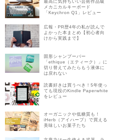
最高に気持ちいい芸術作品級
メカニカルキーボード
「Keychron Q1」レビュー
広報・PR歴4年の私が読んで
よかった本まとめ【初心者向
けから実践まで】
固形シャンプーバー
「ethique（エティーク）」に
切り替えてみたらもう液体に
は戻れない
読書好きは買うべき！5年使っ
ても現役のKindle Paperwhite
をレビュー
オーガニックや低糖質も！
iHerb（アイハーブ）で買える
美味しいお菓子たち
文章力は一生使える武器。ラ