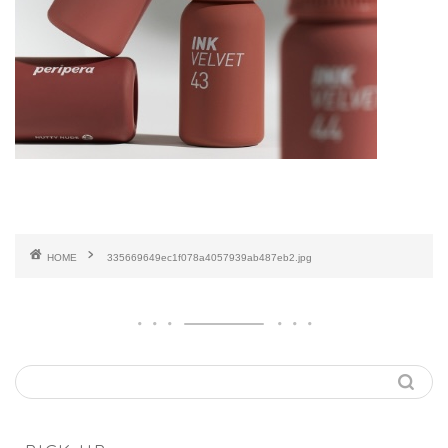
HOME
335669649ec1f078a4057939ab487eb2.jpg