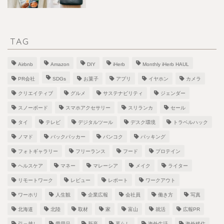
TAG
Airbnb
Amazon
DIY
iHerb
Monthly iHerb HAUL
PR会社
SDGs
お菓子
アプリ
イヤホン
カメラ
クリエイティブ
グルメ
サステナビリティ
ジェンダー
スノーボード
スマホアクセサリー
スリランカ
セール
タイ
テレビ
デジタルツール
デスク環境
トラベルハック
ノマド
バックパッカー
バンコク
パッキング
フォトギャラリー
フリーランス
フード
プロテイン
ヘルスケア
マネー
マレーシア
メイク
ライター
リモートワーク
レビュー
レポート
ワークアウト
ワーホリ
人生観
企業広報
会社員
働き方
写真
北海道
北陸
取材
家
富山
就活
広報PR
引っ越し
愛用品
新卒
暮らし
海外生活
海外移住