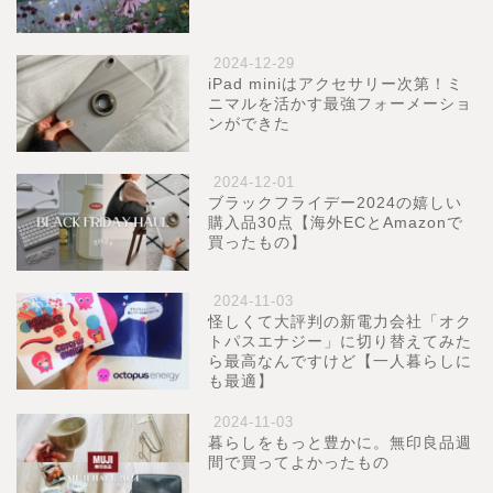
2024-12-29
iPad miniはアクセサリー次第！ミ
ニマルを活かす最強フォーメーショ
ンができた
2024-12-01
ブラックフライデー2024の嬉しい
購入品30点【海外ECとAmazonで
買ったもの】
2024-11-03
怪しくて大評判の新電力会社「オク
トパスエナジー」に切り替えてみた
ら最高なんですけど【一人暮らしに
も最適】
2024-11-03
暮らしをもっと豊かに。無印良品週
間で買ってよかったもの