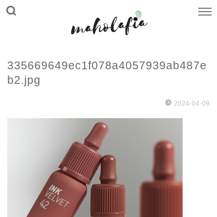
335669649ec1f078a4057939ab487e
b2.jpg
2024-04-09