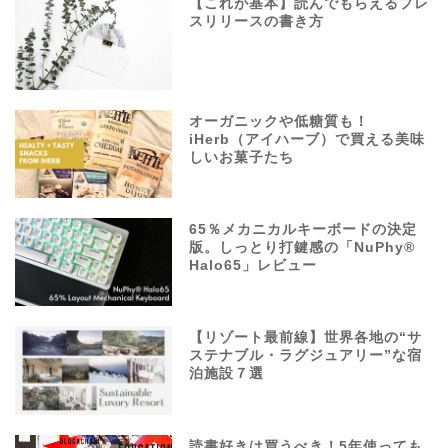
【これが基本】読んでもらえるプレ
スリリースの書き方
オーガニックや低糖質も！
iHerb（アイハーブ）で買える美味
しいお菓子たち
65％メカニカルキーボードの決定
版。しっとり打鍵感の「NuPhy®
Halo65」レビュー
【リゾート最前線】世界各地の“サ
ステナブル・ラグジュアリー”な宿
泊施設７選
読書好きは買うべき！5年使っても