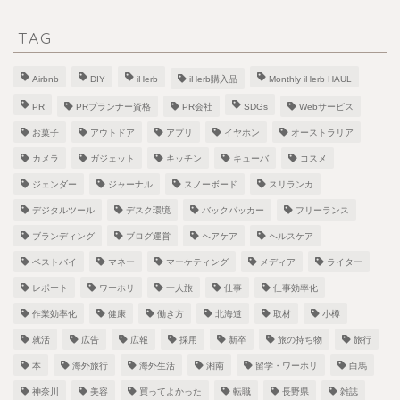
TAG
Airbnb
DIY
iHerb
iHerb購入品
Monthly iHerb HAUL
PR
PRプランナー資格
PR会社
SDGs
Webサービス
お菓子
アウトドア
アプリ
イヤホン
オーストラリア
カメラ
ガジェット
キッチン
キューバ
コスメ
ジェンダー
ジャーナル
スノーボード
スリランカ
デジタルツール
デスク環境
バックパッカー
フリーランス
ブランディング
ブログ運営
ヘアケア
ヘルスケア
ベストバイ
マネー
マーケティング
メディア
ライター
レポート
ワーホリ
一人旅
仕事
仕事効率化
作業効率化
健康
働き方
北海道
取材
小樽
就活
広告
広報
採用
新卒
旅の持ち物
旅行
本
海外旅行
海外生活
湘南
留学・ワーホリ
白馬
神奈川
美容
買ってよかった
転職
長野県
雑誌