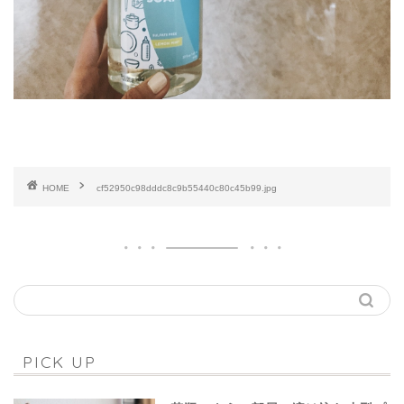
HOME
cf52950c98dddc8c9b55440c80c45b99.jpg
PICK UP