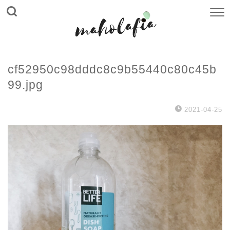
cf52950c98dddc8c9b55440c80c45b
99.jpg
2021-04-25