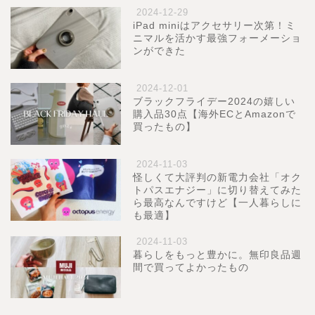
2024-12-29
iPad miniはアクセサリー次第！ミ
ニマルを活かす最強フォーメーショ
ンができた
2024-12-01
ブラックフライデー2024の嬉しい
購入品30点【海外ECとAmazonで
買ったもの】
2024-11-03
怪しくて大評判の新電力会社「オク
トパスエナジー」に切り替えてみた
ら最高なんですけど【一人暮らしに
も最適】
2024-11-03
暮らしをもっと豊かに。無印良品週
間で買ってよかったもの