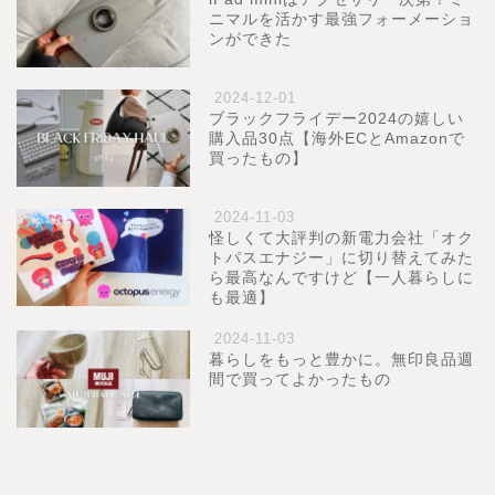
ニマルを活かす最強フォーメーショ
ンができた
2024-12-01
ブラックフライデー2024の嬉しい
購入品30点【海外ECとAmazonで
買ったもの】
2024-11-03
怪しくて大評判の新電力会社「オク
トパスエナジー」に切り替えてみた
ら最高なんですけど【一人暮らしに
も最適】
2024-11-03
暮らしをもっと豊かに。無印良品週
間で買ってよかったもの