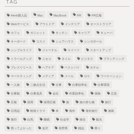
TAG
iHerb購入品
Mac
MacBook
PR
PR広報
Webサービス
アウトドア
インテリア
オーストラリア
カフェ
ガジェット
キッチン
キャリア
キューバ
キーボード
コスメ
シェアハウス
シンガポール
シンプルライフ
ジャーナル
スイーツ
スタートアップ
トラベルグッズ
ニセコ
ネイル
ビジネス
ブランディング
プレスリリース
ヘアケア
ベストバイ
ホテル
マーケティング
メディア
メール
ロケ
ワーケーション
一人旅
二拠点生活
仕事
仕事効率化
仕事環境
仕事観
仕事道具
会社
作業効率化
保険
広告
広報
採用
採用広報
旅
旅の持ち物
旅行
日用品
映画ドラマ
本
海外
海外旅行
湘南
無印
白馬
睡眠
社会学
移住
観光
買ってよかった
金沢
長野県
雑誌
香り