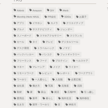
Airbnb
Amazon
DIY
iHerb
Monthly iHerb HAUL
PR会社
SDGs
お菓子
アプリ
イヤホン
カメラ
クリエイティブ
グルメ
サステナビリティ
ジェンダー
スノーボード
スマホアクセサリー
スリランカ
！
セール
タイ
テレビ
デジタルツール
デスク環境
トラベルハック
ノマド
バックパッカー
バンコク
フォトギャラリー
フリーランス
フード
プロテイン
ヘルスケア
し
マネー
マレーシア
メイク
ライター
リモートワーク
レビュー
レポート
ワークアウト
ワーホリ
一人暮らし
人生観
企業広報
会社員
働き方
写真
北海道
北陸
取材
家
富山
就活
広報PR
引っ越し
愛用品
新卒
暮らし
海外生活
海外移住
生き方
留学・ワーホリ
目
神奈川