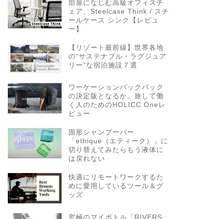
部屋になじむ高級オフィスチ
ェア、Steelcase Think / スチ
ールケース シンク【レビュ
ー】
【リゾート最前線】世界各地
の“サステナブル・ラグジュア
リー”な宿泊施設７選
ワーケーションバックパック
の決定版となるか。旅して働
く人のためのHOLICC Oneレ
ビュー
固形シャンプーバー
「ethique（エティーク）」に
切り替えてみたらもう液体に
は戻れない
快適にリモートワークするた
めに愛用しているツール＆グ
ッズ
究極のマイボトル「RIVERS