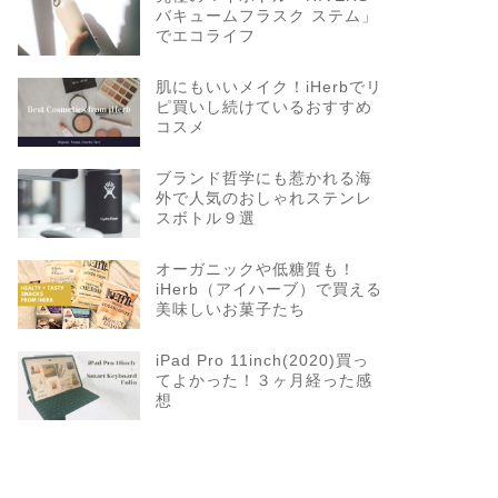
バキュームフラスク ステム」
でエコライフ
肌にもいいメイク！iHerbでリ
ピ買いし続けているおすすめ
コスメ
ブランド哲学にも惹かれる海
外で人気のおしゃれステンレ
スボトル９選
オーガニックや低糖質も！
iHerb（アイハーブ）で買える
美味しいお菓子たち
iPad Pro 11inch(2020)買っ
てよかった！３ヶ月経った感
想