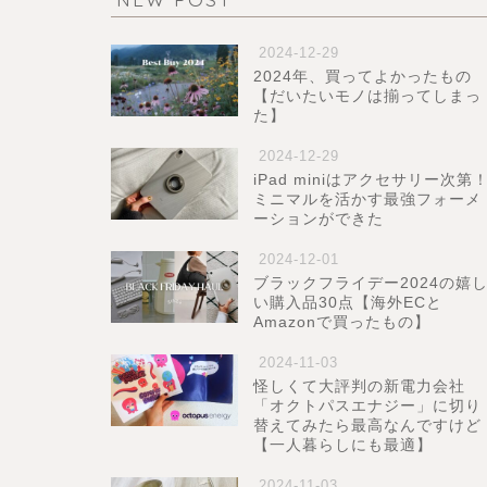
2024-12-29
2024年、買ってよかったもの
【だいたいモノは揃ってしまっ
た】
2024-12-29
iPad miniはアクセサリー次第
ミニマルを活かす最強フォーメ
ーションができた
2024-12-01
ブラックフライデー2024の嬉
い購入品30点【海外ECと
Amazonで買ったもの】
2024-11-03
怪しくて大評判の新電力会社
「オクトパスエナジー」に切り
替えてみたら最高なんですけど
【一人暮らしにも最適】
2024-11-03