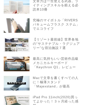
文章力は一生使える武器。ラ
イティングスキルを鍛える必
読本10冊
究極のマイボトル「RIVERS
バキュームフラスク ステム」
でエコライフ
【リゾート最前線】世界各地
の“サステナブル・ラグジュア
リー”な宿泊施設７選
最高に気持ちいい芸術作品級
メカニカルキーボード
「Keychron Q1」レビュー
Macで文章を書くすべての人
に！極薄スタンド
「Majexstand」が最高
iPad Pro 11inch(2020)買っ
てよかった！３ヶ月経った感