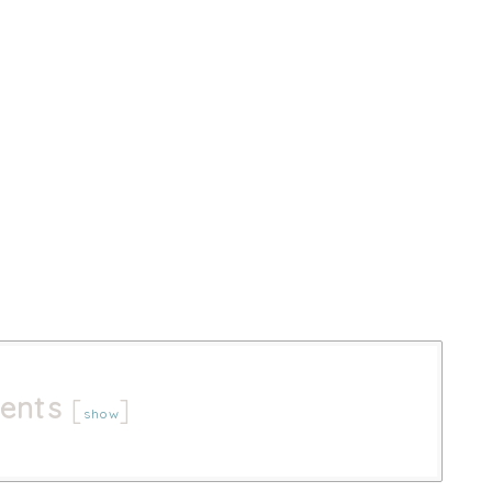
ents
[
]
show