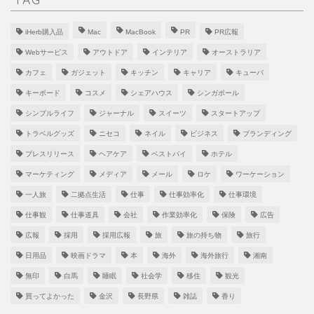
iHerb購入品
Mac
MacBook
PR
PR広報
Webサービス
アウトドア
インテリア
オーストラリア
カフェ
ガジェット
キッチン
キャリア
キューバ
キーボード
コスメ
シェアハウス
シンガポール
シンプルライフ
ジャーナル
スイーツ
スタートアップ
トラベルグッズ
ニセコ
ネイル
ビジネス
ブランディング
プレスリリース
ヘアケア
ベストバイ
ホテル
マーケティング
メディア
メール
ロケ
ワーケーション
一人旅
二拠点生活
仕事
仕事効率化
仕事環境
仕事観
仕事道具
会社
作業効率化
保険
広告
広報
採用
採用広報
旅
旅の持ち物
旅行
日用品
映画ドラマ
本
海外
海外旅行
湘南
無印
白馬
睡眠
社会学
移住
観光
買ってよかった
金沢
長野県
雑誌
香り