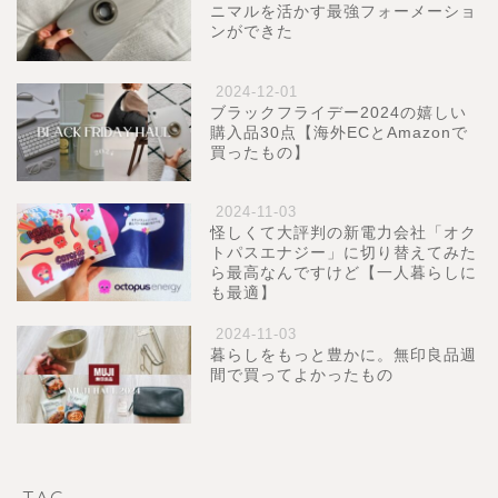
ニマルを活かす最強フォーメーショ
ンができた
2024-12-01
ブラックフライデー2024の嬉しい
購入品30点【海外ECとAmazonで
買ったもの】
2024-11-03
怪しくて大評判の新電力会社「オク
トパスエナジー」に切り替えてみた
ら最高なんですけど【一人暮らしに
も最適】
2024-11-03
暮らしをもっと豊かに。無印良品週
間で買ってよかったもの
TAG