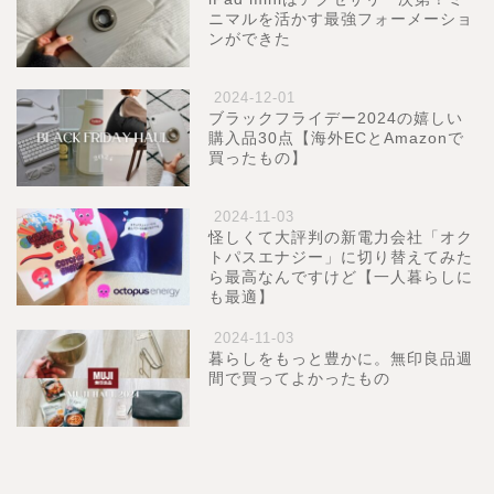
ニマルを活かす最強フォーメーショ
ンができた
2024-12-01
ブラックフライデー2024の嬉しい
購入品30点【海外ECとAmazonで
買ったもの】
2024-11-03
怪しくて大評判の新電力会社「オク
トパスエナジー」に切り替えてみた
ら最高なんですけど【一人暮らしに
も最適】
2024-11-03
暮らしをもっと豊かに。無印良品週
間で買ってよかったもの