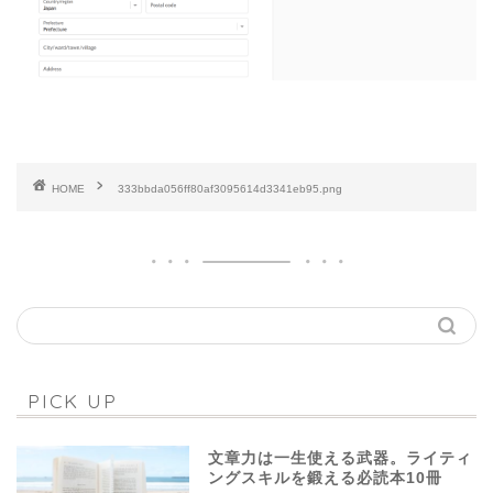
HOME
333bbda056ff80af3095614d3341eb95.png
PICK UP
文章力は一生使える武器。ライティ
ングスキルを鍛える必読本10冊