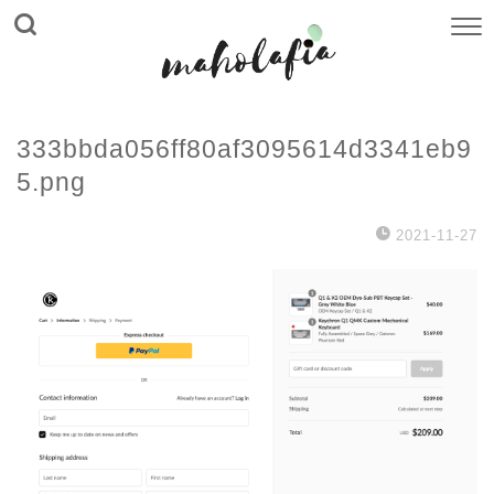
333bbda056ff80af3095614d3341eb9
5.png
2021-11-27