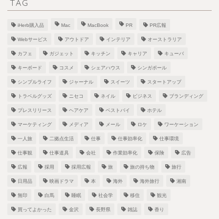
TAG
iHerb購入品
Mac
MacBook
PR
PR広報
Webサービス
アウトドア
インテリア
オーストラリア
カフェ
ガジェット
キッチン
キャリア
キューバ
キーボード
コスメ
シェアハウス
シンガポール
シンプルライフ
ジャーナル
スイーツ
スタートアップ
トラベルグッズ
ニセコ
ネイル
ビジネス
ブランディング
プレスリリース
ヘアケア
ベストバイ
ホテル
マーケティング
メディア
メール
ロケ
ワーケーション
一人旅
二拠点生活
仕事
仕事効率化
仕事環境
仕事観
仕事道具
会社
作業効率化
保険
広告
広報
採用
採用広報
旅
旅の持ち物
旅行
日用品
映画ドラマ
本
海外
海外旅行
湘南
無印
白馬
睡眠
社会学
移住
観光
買ってよかった
金沢
長野県
雑誌
香り