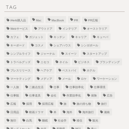
TAG
iHerb購入品
Mac
MacBook
PR
PR広報
Webサービス
アウトドア
インテリア
オーストラリア
カフェ
ガジェット
キッチン
キャリア
キューバ
キーボード
コスメ
シェアハウス
シンガポール
シンプルライフ
ジャーナル
スイーツ
スタートアップ
トラベルグッズ
ニセコ
ネイル
ビジネス
ブランディング
プレスリリース
ヘアケア
ベストバイ
ホテル
マーケティング
メディア
メール
ロケ
ワーケーション
一人旅
二拠点生活
仕事
仕事効率化
仕事環境
仕事観
仕事道具
会社
作業効率化
保険
広告
広報
採用
採用広報
旅
旅の持ち物
旅行
日用品
映画ドラマ
本
海外
海外旅行
湘南
無印
白馬
睡眠
社会学
移住
観光
買ってよかった
金沢
長野県
雑誌
香り