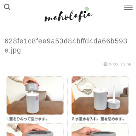
628fe1c8fee9a53d84bffd4da66b593
e.jpg
2023-10-05