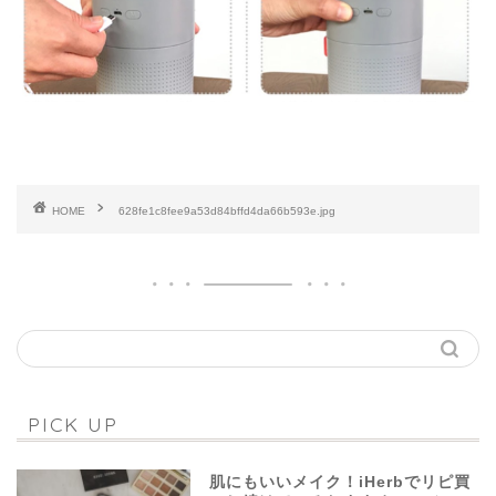
HOME
628fe1c8fee9a53d84bffd4da66b593e.jpg
PICK UP
肌にもいいメイク！iHerbでリピ買