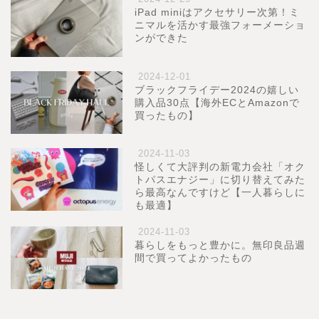
iPad miniはアクセサリー次第！ミ
ニマルを活かす最強フォーメーショ
ンができた
2024-12-01
ブラックフライデー2024の嬉しい
購入品30点【海外ECとAmazonで
買ったもの】
2024-11-03
怪しくて大評判の新電力会社「オク
トパスエナジー」に切り替えてみた
ら最高なんですけど【一人暮らしに
も最適】
2024-11-03
暮らしをもっと豊かに。無印良品週
間で買ってよかったもの