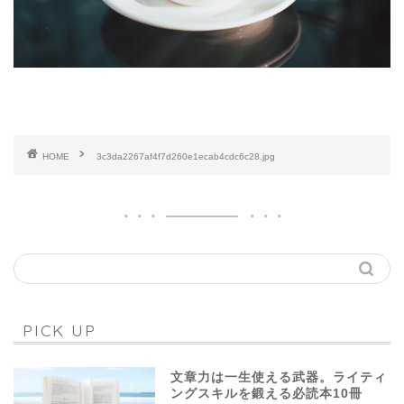
HOME
3c3da2267af4f7d260e1ecab4cdc6c28.jpg
PICK UP
文章力は一生使える武器。ライティ
ングスキルを鍛える必読本10冊