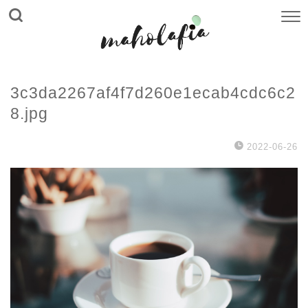
3c3da2267af4f7d260e1ecab4cdc6c2
8.jpg
2022-06-26