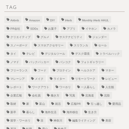
TAG
Airbnb
Amazon
DIY
iHerb
Monthly iHerb HAUL
PR会社
SDGs
お菓子
アプリ
イヤホン
カメラ
クリエイティブ
グルメ
サステナビリティ
ジェンダー
スノーボード
スマホアクセサリー
スリランカ
セール
タイ
テレビ
デジタルツール
デスク環境
トラベルハック
ノマド
バックパッカー
バンコク
フォトギャラリー
フリーランス
フード
プロテイン
ヘルスケア
マネー
マレーシア
メイク
ライター
リモートワーク
レビュー
レポート
ワークアウト
ワーホリ
一人暮らし
人生観
企業広報
会社員
働き方
写真
北海道
北陸
取材
家
富山
就活
広報PR
引っ越し
愛用品
新卒
暮らし
海外生活
海外移住
生き方
留学・ワーホリ
目
神奈川
編集ライティング
美容
英語
転職
雪山
飲食店