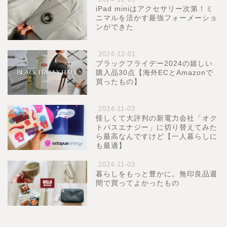
iPad miniはアクセサリー次第！ミ
ニマルを活かす最強フォーメーショ
ンができた
2024-12-01
ブラックフライデー2024の嬉しい
購入品30点【海外ECとAmazonで
買ったもの】
2024-11-03
怪しくて大評判の新電力会社「オク
トパスエナジー」に切り替えてみた
ら最高なんですけど【一人暮らしに
も最適】
2024-11-03
暮らしをもっと豊かに。無印良品週
間で買ってよかったもの